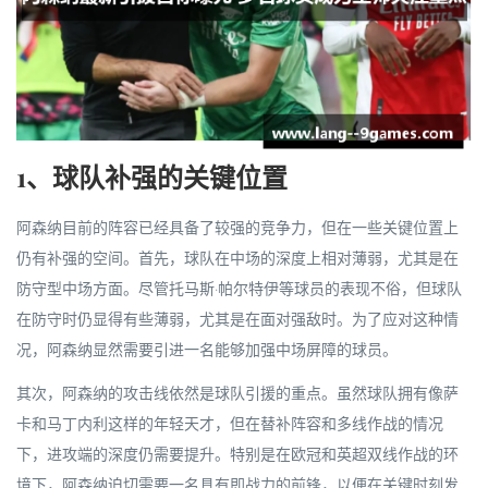
1、球队补强的关键位置
阿森纳目前的阵容已经具备了较强的竞争力，但在一些关键位置上
仍有补强的空间。首先，球队在中场的深度上相对薄弱，尤其是在
防守型中场方面。尽管托马斯·帕尔特伊等球员的表现不俗，但球队
在防守时仍显得有些薄弱，尤其是在面对强敌时。为了应对这种情
况，阿森纳显然需要引进一名能够加强中场屏障的球员。
其次，阿森纳的攻击线依然是球队引援的重点。虽然球队拥有像萨
卡和马丁内利这样的年轻天才，但在替补阵容和多线作战的情况
下，进攻端的深度仍需要提升。特别是在欧冠和英超双线作战的环
境下，阿森纳迫切需要一名具有即战力的前锋，以便在关键时刻发