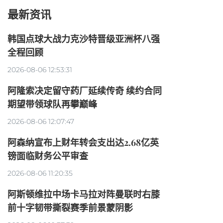
最新资讯
韩国点球大战力克沙特晋级亚洲杯八强
全程回顾
2026-08-06 12:53:31
阿隆索决定留守药厂延续传奇 续约合同
期望带领球队再攀巅峰
2026-08-06 12:07:47
阿森纳宣布上财年转会支出达2.68亿英
镑面临财务公平审查
2026-08-06 11:20:35
阿斯顿维拉中场卡马拉对阵曼联时右膝
前十字韧带撕裂赛季前景蒙阴影