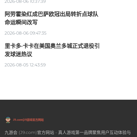
2026-08-06 10:37:39
阿劳霍染红成巴萨欧冠出局转折点球队
命运瞬间改写
2026-08-06 09:47:35
里卡多·卡卡在美国奥兰多城正式退役引
发球迷热议
2026-08-05 12:43:59
九游会 (J9.com)官方网站 - 真人游戏第一品牌聚焦用户互动体验与