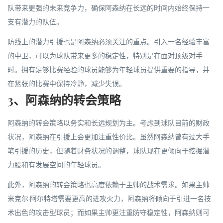
队带来更强的未来竞争力，确保阿森纳在长远的时间内始终保持一
支有潜力的队伍。
防线上的潜力引援也是阿森纳必须关注的重点。引入一名经验丰富
的中卫，可以为球队带来更多的稳定性，特别是在面对顶级对手
时。拥有足够比赛经验的球员能够为年轻球员提供重要的指导，并
在紧张的比赛中保持冷静，减少失误。
3、阿森纳的转会策略
阿森纳的转会策略以务实和长远规划为主。考虑到球队目前的财政
状况，阿森纳在引援上会更加注重性价比。虽然阿森纳曾有过大手
笔引援的历史，但随着财务状况的调整，球队现在更倾向于挖掘潜
力股和有发展空间的年轻球员。
此外，阿森纳的转会策略也高度依赖于主帅的战术需求。如果主帅
米克尔·阿尔特塔需要更高的进攻火力，阿森纳将倾向于引进一名技
术出色的攻击型球员；而如果主帅更注重防守稳定性，阿森纳则可