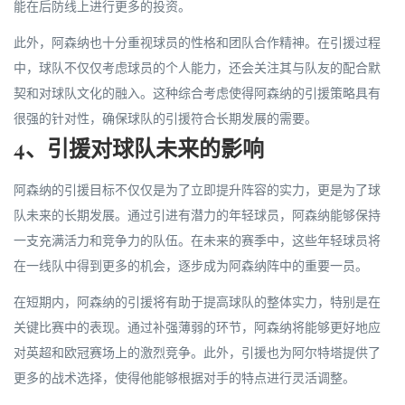
能在后防线上进行更多的投资。
此外，阿森纳也十分重视球员的性格和团队合作精神。在引援过程
中，球队不仅仅考虑球员的个人能力，还会关注其与队友的配合默
契和对球队文化的融入。这种综合考虑使得阿森纳的引援策略具有
很强的针对性，确保球队的引援符合长期发展的需要。
4、引援对球队未来的影响
阿森纳的引援目标不仅仅是为了立即提升阵容的实力，更是为了球
队未来的长期发展。通过引进有潜力的年轻球员，阿森纳能够保持
一支充满活力和竞争力的队伍。在未来的赛季中，这些年轻球员将
在一线队中得到更多的机会，逐步成为阿森纳阵中的重要一员。
在短期内，阿森纳的引援将有助于提高球队的整体实力，特别是在
关键比赛中的表现。通过补强薄弱的环节，阿森纳将能够更好地应
对英超和欧冠赛场上的激烈竞争。此外，引援也为阿尔特塔提供了
更多的战术选择，使得他能够根据对手的特点进行灵活调整。