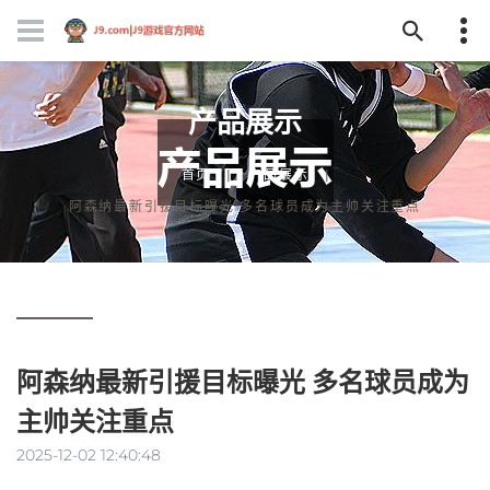
产品展示
首页
产品展示
阿森纳最新引援目标曝光 多名球员成为主帅关注重点
阿森纳最新引援目标曝光 多名球员成为
主帅关注重点
2025-12-02 12:40:48