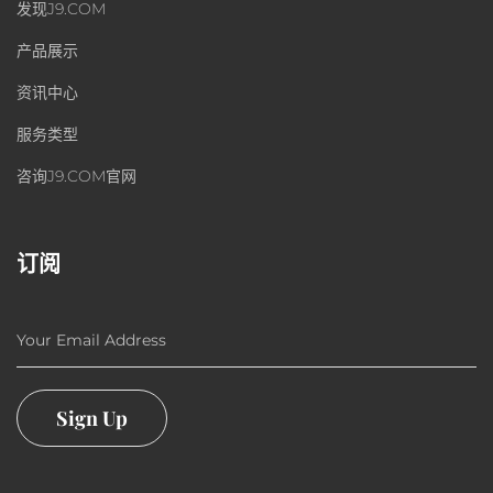
发现J9.COM
产品展示
资讯中心
服务类型
咨询J9.COM官网
订阅
Your Email Address
Sign Up