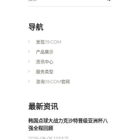
导航
发现J9.COM
产品展示
资讯中心
服务类型
咨询J9.COM官网
最新资讯
韩国点球大战力克沙特晋级亚洲杯八
强全程回顾
2026-08-06 12:53:31