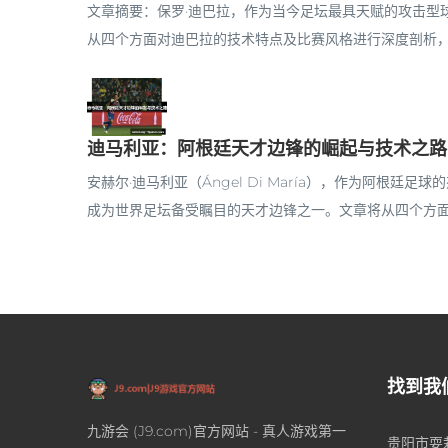
文章摘要：保罗·迪巴拉，作为当今足坛最具天赋的攻击型
从四个方面对迪巴拉的技术特点及比赛风格进行深度剖析，帮
迪马利亚：阿根廷天才边锋的崛起与技术之路
安赫尔·迪马利亚（Ángel Di María），作为阿根
成为世界足坛备受瞩目的天才边锋之一。文章将从四个方面详
找到我
九游会 (J9.com)官方网站 - 真人游戏第一
贵阳市耍