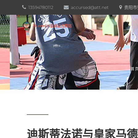
13594780112
accursed@att.net
贵阳市
首
迪斯蒂法诺与皇家马德