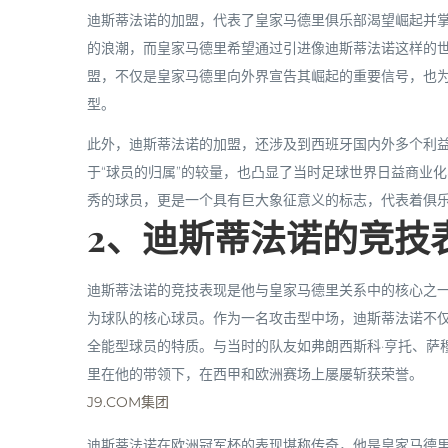
迪斯蒂法诺的加盟，代表了皇家马德里俱乐部渴望崛起并
的浪潮，而皇家马德里希望通过引进像迪斯蒂法诺这样的
盟，不仅是皇家马德里向外界宣告其崛起的重要信号，也
型。
此外，迪斯蒂法诺的加盟，还涉及到西班牙国内外多个利
于“球员的归属”的较量，也凸显了当时足球世界日益商业
秀的球员，更是一个具有巨大象征意义的标志，代表着俱
2、迪斯蒂法诺的竞技
迪斯蒂法诺的竞技表现是他与皇家马德里关系中的核心之一
为球队的核心球员。作为一名攻击型中场，迪斯蒂法诺不
全能型球员的特质。与当时的队友如弗朗西斯科·亨托、萨穆
里在他的带领下，在西甲和欧洲赛场上屡屡斩获荣誉。
J9.COM集团
迪斯蒂法诺在欧洲冠军杯的表现堪称传奇，他是皇家马德里夺