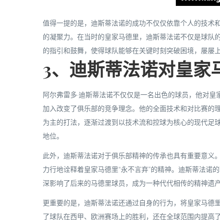
值得一提的是，迪斯蒂法诺的成功不仅仅依靠个人的技术
的凝聚力。在当时的皇家马德里，迪斯蒂法诺不仅是球队
的指引和鼓舞，使得球队能够在关键时刻突破困境，屡屡
3、迪斯蒂法诺对皇家
阿尔弗雷多·迪斯蒂法诺不仅仅是一名出色的球员，他对皇
加入改变了俱乐部的竞争理念。他的全面技术和对比赛的
为主的打法，逐渐过渡到以技术流和控球为核心的现代足
地位。
此外，迪斯蒂法诺对于俱乐部精神的传承也具有重要意义
力行地诠释着皇家马德里“永不言弃”的精神。迪斯蒂法诺
深影响了后来的马德里球员，成为一种代代相传的精神遗
更重要的是，迪斯蒂法诺还通过自身的行为，将皇家马德
了球队在西甲、欧洲赛场上的胜利，还在全球范围内提高