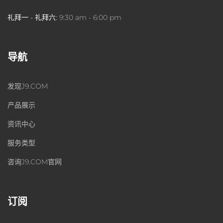
礼拜一 - 礼拜六:
9:30 am - 6:00 pm
导航
发现J9.COM
产品展示
资讯中心
服务类型
咨询J9.COM官网
订阅