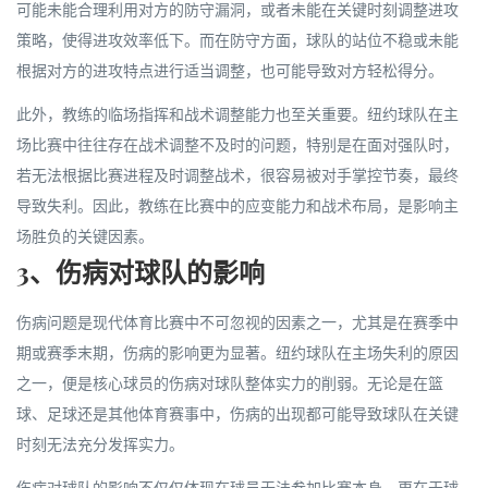
可能未能合理利用对方的防守漏洞，或者未能在关键时刻调整进攻
策略，使得进攻效率低下。而在防守方面，球队的站位不稳或未能
根据对方的进攻特点进行适当调整，也可能导致对方轻松得分。
此外，教练的临场指挥和战术调整能力也至关重要。纽约球队在主
场比赛中往往存在战术调整不及时的问题，特别是在面对强队时，
若无法根据比赛进程及时调整战术，很容易被对手掌控节奏，最终
导致失利。因此，教练在比赛中的应变能力和战术布局，是影响主
场胜负的关键因素。
3、伤病对球队的影响
伤病问题是现代体育比赛中不可忽视的因素之一，尤其是在赛季中
期或赛季末期，伤病的影响更为显著。纽约球队在主场失利的原因
之一，便是核心球员的伤病对球队整体实力的削弱。无论是在篮
球、足球还是其他体育赛事中，伤病的出现都可能导致球队在关键
时刻无法充分发挥实力。