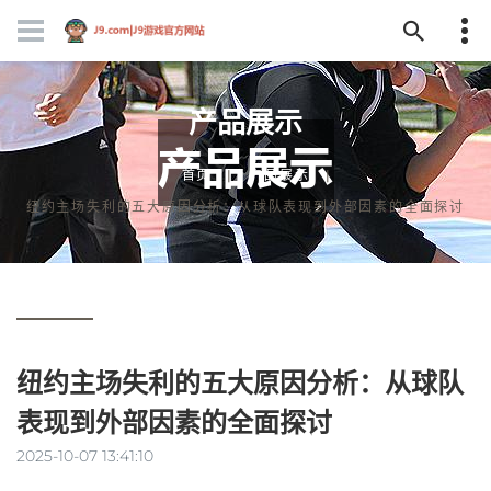
产品展示
首页
产品展示
纽约主场失利的五大原因分析：从球队表现到外部因素的全面探讨
纽约主场失利的五大原因分析：从球队
表现到外部因素的全面探讨
2025-10-07 13:41:10