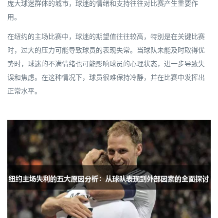
庞大球迷群体的城市，球迷的情绪和支持往往对比赛产生重要作
用。
在纽约的主场比赛中，球迷的期望值往往较高，特别是在关键比赛
时，过大的压力可能导致球员的表现失常。当球队未能及时取得优
势时，球迷的不满情绪也可能影响球员的心理状态，进一步导致失
误和焦虑。在这种情况下，球员很难保持冷静，并在比赛中发挥出
正常水平。