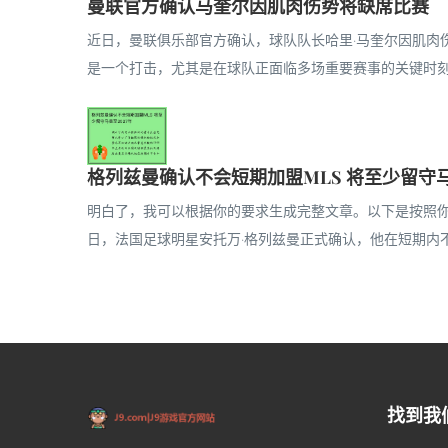
曼联官方确认马奎尔因肌肉伤势将缺席比赛
近日，曼联俱乐部官方确认，球队队长哈里·马奎尔因肌肉
是一个打击，尤其是在球队正面临多场重要赛事的关键时刻。
格列兹曼确认不会短期加盟MLS 将至少留守马
明白了，我可以根据你的要求生成完整文章。以下是按照你提
日，法国足球明星安托万·格列兹曼正式确认，他在短期内不
找到我