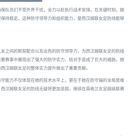
确保队员们不受外界干扰，全力以赴执行战术安排。在关键时刻，她
时保持稳定。这种防守领导力和组织能力，是西汉姆联女足防线能够
队友之间的默契配合以及出色的防守领导力，为西汉姆联女足的防线
重要赛事中展现出了强大的防守实力，给对手造成了巨大的威胁。她
为西汉姆联女足的整体实力提升做出了重要贡献。
防守能力不仅体现在她的技术水平上，更在于她在防守端的全局思维
，西汉姆联女足的防线无疑将更加坚固，继续在英格兰女足超级联赛