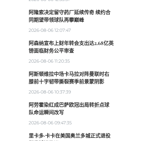
阿隆索决定留守药厂延续传奇 续约合
同期望带领球队再攀巅峰
2026-08-06 12:07:47
阿森纳宣布上财年转会支出达2.68亿英
镑面临财务公平审查
2026-08-06 11:20:35
阿斯顿维拉中场卡马拉对阵曼联时右
膝前十字韧带撕裂赛季前景蒙阴影
2026-08-06 10:37:39
阿劳霍染红成巴萨欧冠出局转折点球
队命运瞬间改写
2026-08-06 09:47:35
里卡多·卡卡在美国奥兰多城正式退役