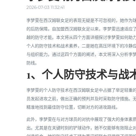
2026-07-03 11:32:41
李梦雯在西汉姆联女足的表现无疑是不可忽视的，她作为
的后防保障。自加盟西汉姆联女足以来，李梦雯迅速适应
越的防守才能。本文将从四个方面详细探讨李梦雯如何助
个人的防守技术和战术素养，二是她在高压环境下的冷静
与组织能力。通过这四个方面的阐述，本文将深入分析李
防线。
1、个人防守技术与战
李梦雯的个人防守技术在西汉姆联女足中占据了举足轻重
员发起进攻之前，做出正确的预判并及时采取防守措施。
精准地找到最佳防守位置，切断对方的进攻路线。
此外，李梦雯在与对方球员的对抗中展现了强大的身体素
出。尤其是在关键时刻的铲球动作，她不仅能够有效阻止