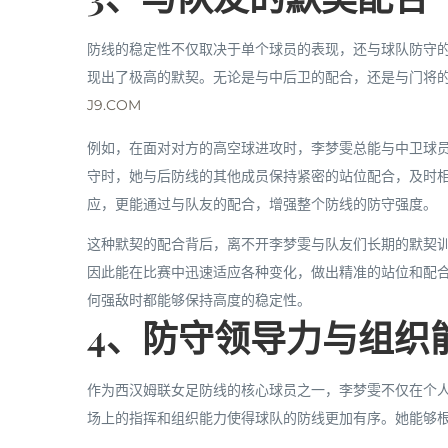
防线的稳定性不仅取决于单个球员的表现，还与球队防守
现出了极高的默契。无论是与中后卫的配合，还是与门将
J9.COM
例如，在面对对方的高空球进攻时，李梦雯总能与中卫球
守时，她与后防线的其他成员保持紧密的站位配合，及时
应，更能通过与队友的配合，增强整个防线的防守强度。
这种默契的配合背后，离不开李梦雯与队友们长期的默契
因此能在比赛中迅速适应各种变化，做出精准的站位和配
何强敌时都能够保持高度的稳定性。
4、防守领导力与组织
作为西汉姆联女足防线的核心球员之一，李梦雯不仅在个
场上的指挥和组织能力使得球队的防线更加有序。她能够