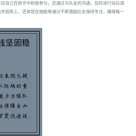
不仅自己在防守中积极参与，还通过与队友的沟通，及时进行站位调
战术指挥上，还体现在她能够通过不断激励队友保持专注，确保每一