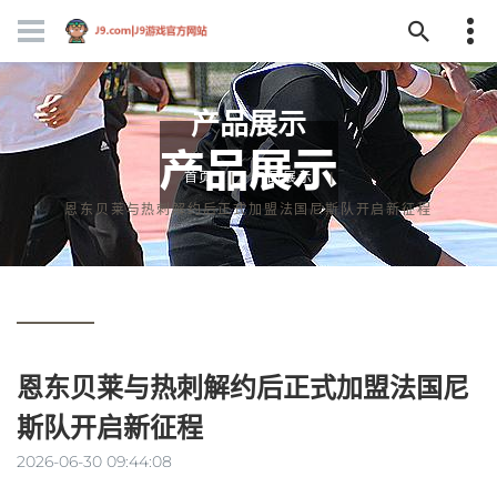
产品展示
首页
产品展示
恩东贝莱与热刺解约后正式加盟法国尼斯队开启新征程
恩东贝莱与热刺解约后正式加盟法国尼
斯队开启新征程
2026-06-30 09:44:08