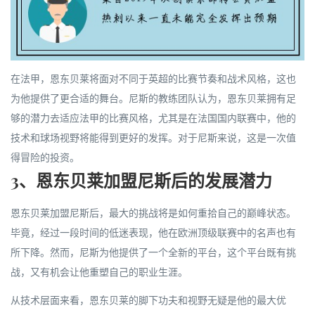
在法甲，恩东贝莱将面对不同于英超的比赛节奏和战术风格，这也
为他提供了更合适的舞台。尼斯的教练团队认为，恩东贝莱拥有足
够的潜力去适应法甲的比赛风格，尤其是在法国国内联赛中，他的
技术和球场视野将能得到更好的发挥。对于尼斯来说，这是一次值
得冒险的投资。
3、恩东贝莱加盟尼斯后的发展潜力
恩东贝莱加盟尼斯后，最大的挑战将是如何重拾自己的巅峰状态。
毕竟，经过一段时间的低迷表现，他在欧洲顶级联赛中的名声也有
所下降。然而，尼斯为他提供了一个全新的平台，这个平台既有挑
战，又有机会让他重塑自己的职业生涯。
从技术层面来看，恩东贝莱的脚下功夫和视野无疑是他的最大优