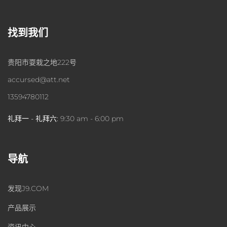
找到我们
贵阳市耍栽之地222号
accursed@att.net
13594780112
礼拜一 - 礼拜六:
9:30 am - 6:00 pm
导航
发现J9.COM
产品展示