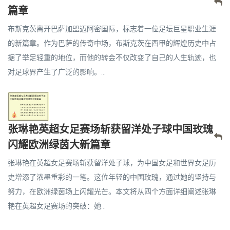
篇章
布斯克茨离开巴萨加盟迈阿密国际，标志着一位足坛巨星职业生涯
的新篇章。作为巴萨的传奇中场，布斯克茨在西甲的辉煌历史中占
据了举足轻重的地位，而他的转会不仅改变了自己的人生轨迹，也
对足球界产生了广泛的影响。...
张琳艳英超女足赛场斩获留洋处子球中国玫瑰
闪耀欧洲绿茵大新篇章
张琳艳在英超女足赛场斩获留洋处子球，为中国女足和世界女足历
史增添了浓墨重彩的一笔。这位年轻的中国玫瑰，通过她的坚持与
努力，在欧洲绿茵场上闪耀光芒。本文将从四个方面详细阐述张琳
艳在英超女足赛场的突破：她...