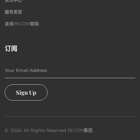
资讯中心
服务类型
咨询J9.COM官网
订阅
Your Email Address
Sign Up
©
2026
- All Rights Reserved
J9.COM集团
.