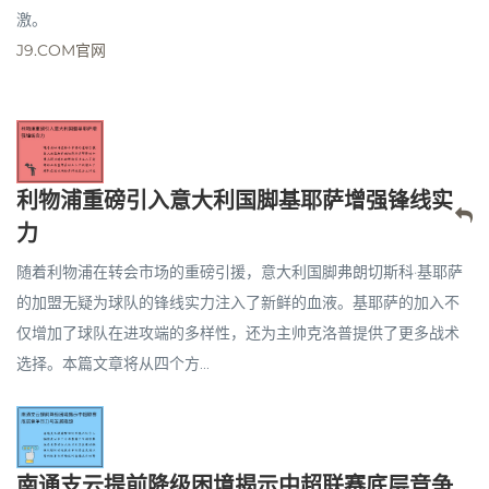
激。
J9.COM官网
利物浦重磅引入意大利国脚基耶萨增强锋线实
力
随着利物浦在转会市场的重磅引援，意大利国脚弗朗切斯科·基耶萨
的加盟无疑为球队的锋线实力注入了新鲜的血液。基耶萨的加入不
仅增加了球队在进攻端的多样性，还为主帅克洛普提供了更多战术
选择。本篇文章将从四个方...
南通支云提前降级困境揭示中超联赛底层竞争