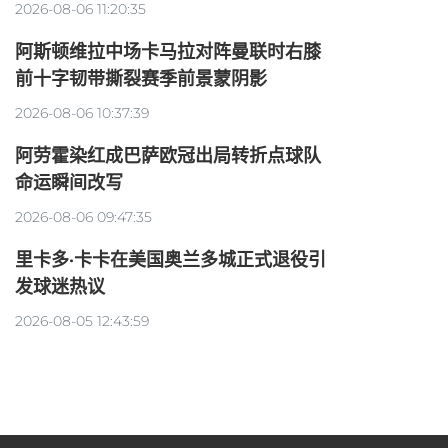
2026-08-06 11:20:35
阿斯顿维拉中场卡马拉对阵曼联时右膝
前十字韧带撕裂赛季前景蒙阴影
2026-08-06 10:37:39
阿劳霍染红成巴萨欧冠出局转折点球队
命运瞬间改写
2026-08-06 09:47:35
里卡多·卡卡在美国奥兰多城正式退役引
发球迷热议
2026-08-05 12:43:59