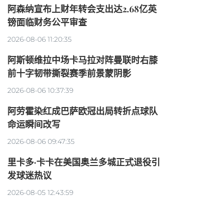
阿森纳宣布上财年转会支出达2.68亿英
镑面临财务公平审查
2026-08-06 11:20:35
阿斯顿维拉中场卡马拉对阵曼联时右膝
前十字韧带撕裂赛季前景蒙阴影
2026-08-06 10:37:39
阿劳霍染红成巴萨欧冠出局转折点球队
命运瞬间改写
2026-08-06 09:47:35
里卡多·卡卡在美国奥兰多城正式退役引
发球迷热议
2026-08-05 12:43:59