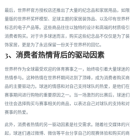
最后，世界杯官方授权店还推出了大量的纪念品和家居用品，如限
量版的世界杯奖杯模型、足球主题的家居装饰品、以及印有世界杯
标志的电子产品等。这些商品往往以独特的设计和高端的材质吸引
消费者购买。对于许多球迷而言，购买这些纪念品不仅仅是为了装
饰家居，更是为了永远保留一份关于世界杯的回忆。
3、消费者热情背后的驱动因素
世界杯作为全球最受欢迎的体育赛事之一，始终吸引着大量球迷的
热情参与。这种热情在世界杯期间达到了顶峰，成为消费者购买商
品的主要驱动力。球迷的情感和对自己支持球队的热爱，是他们在
赛事期间进行购物的重要原因之一。当一场激烈的比赛后，球迷们
往往会选择购买与赛事相关的商品，以表达自己对球队的支持和对
赛事的热爱。
此外，消费者热情的另一驱动因素是社交需求。随着社交媒体的兴
起，球迷们通过微博、微信等平台分享自己的观赛体验和购买的商