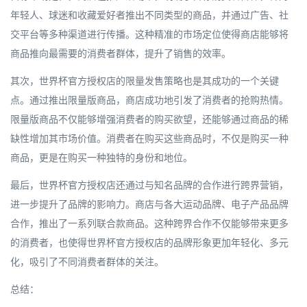
年轻人、球迷和收藏爱好者推出不同类型的商品，并通过广告、社
交平台等多种渠道进行传播。这种精准的市场定位使得商店能够将
商品推向最需要的消费者群体，提升了销售的效率。
其次，世界杯官方授权店的限量发售策略也是其成功的一个关键
点。通过推出限量版商品，商店成功地引发了消费者的抢购热情。
限量版商品不仅能够增强消费者的购买欲望，还能够通过商品的稀
缺性增加其市场价值。消费者在购买这些商品时，不仅是购买一种
商品，更是在购买一种独特的身份和地位。
最后，世界杯官方授权店还通过与知名品牌的合作进行跨界营销，
进一步提升了品牌的影响力。商店与各大运动品牌、电子产品品牌
合作，推出了一系列联合款商品。这种跨界合作不仅能够带来更多
的消费者，也使得世界杯官方授权店的品牌形象更加年轻化、多元
化，吸引了不同消费者群体的关注。
总结：