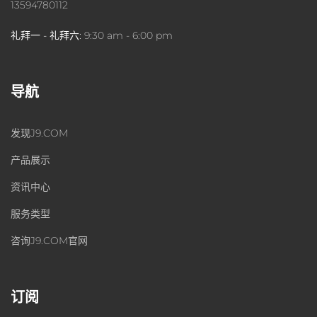
13594780112
礼拜一 - 礼拜六:
9:30 am - 6:00 pm
导航
发现J9.COM
产品展示
资讯中心
服务类型
咨询J9.COM官网
订阅