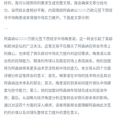
好的，我可以按照你的要求生成完整文章。我会确保文章分段均
匀、自然段长度相对平衡，内容围绕阿森纳以3200万欧元签下西班
牙中场梅里诺来增强中场实力展开。下面是文章示例：
---
阿森纳以3200万欧元签下西班牙中场梅里诺，这一转会引起了英超
和欧洲足坛的广泛关注。这笔交易不仅展示了阿森纳在转会市场上
的雄心，也体现了俱乐部对中场实力提升的迫切需求。梅里诺以其
出色的控球能力、精准的传球以及稳定的场上表现闻名，他的加盟
将为阿森纳带来更多战术灵活性和中场创造力。本文将从四个方面
详细分析这笔转会的意义：首先，梅里诺在中场的技术特点及其对
阿森纳战术体系的契合；其次，梅里诺的到来如何提升球队中场硬
度与防守能力；第三，他的加盟对阿森纳年轻球员成长的促进作
用；最后，从战略与经济角度分析这笔转会对俱乐部未来的影响。
通过对这四个方面的深入阐述，读者将能够全面理解阿森纳此次签
约的价值以及对球队整体实力提升的潜在意义。