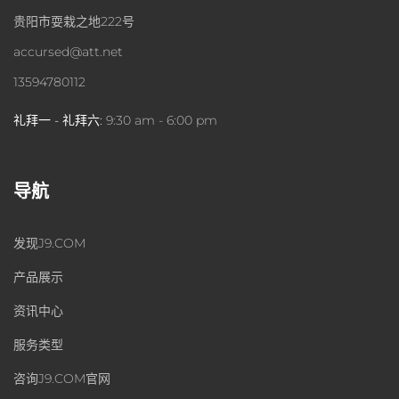
贵阳市耍栽之地222号
accursed@att.net
13594780112
礼拜一 - 礼拜六:
9:30 am - 6:00 pm
导航
发现J9.COM
产品展示
资讯中心
服务类型
咨询J9.COM官网