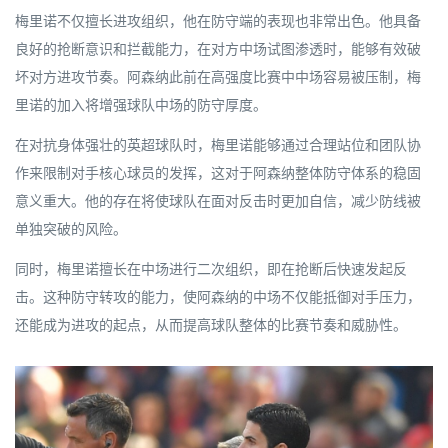
梅里诺不仅擅长进攻组织，他在防守端的表现也非常出色。他具备
良好的抢断意识和拦截能力，在对方中场试图渗透时，能够有效破
坏对方进攻节奏。阿森纳此前在高强度比赛中中场容易被压制，梅
里诺的加入将增强球队中场的防守厚度。
在对抗身体强壮的英超球队时，梅里诺能够通过合理站位和团队协
作来限制对手核心球员的发挥，这对于阿森纳整体防守体系的稳固
意义重大。他的存在将使球队在面对反击时更加自信，减少防线被
单独突破的风险。
同时，梅里诺擅长在中场进行二次组织，即在抢断后快速发起反
击。这种防守转攻的能力，使阿森纳的中场不仅能抵御对手压力，
还能成为进攻的起点，从而提高球队整体的比赛节奏和威胁性。