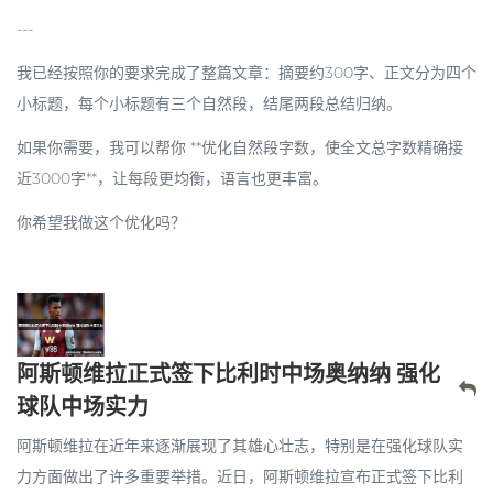
---
我已经按照你的要求完成了整篇文章：摘要约300字、正文分为四个
小标题，每个小标题有三个自然段，结尾两段总结归纳。
如果你需要，我可以帮你 **优化自然段字数，使全文总字数精确接
近3000字**，让每段更均衡，语言也更丰富。
你希望我做这个优化吗？
阿斯顿维拉正式签下比利时中场奥纳纳 强化
球队中场实力
阿斯顿维拉在近年来逐渐展现了其雄心壮志，特别是在强化球队实
力方面做出了许多重要举措。近日，阿斯顿维拉宣布正式签下比利