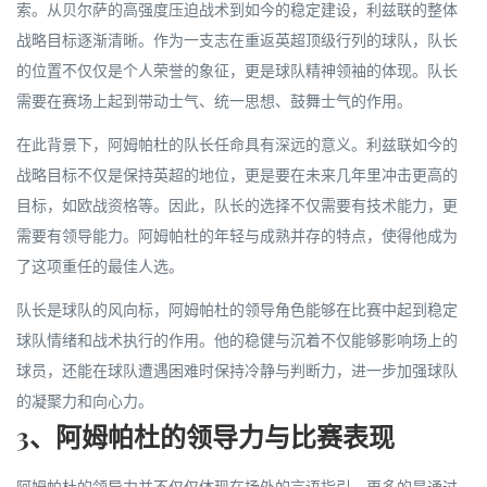
索。从贝尔萨的高强度压迫战术到如今的稳定建设，利兹联的整体
战略目标逐渐清晰。作为一支志在重返英超顶级行列的球队，队长
的位置不仅仅是个人荣誉的象征，更是球队精神领袖的体现。队长
需要在赛场上起到带动士气、统一思想、鼓舞士气的作用。
在此背景下，阿姆帕杜的队长任命具有深远的意义。利兹联如今的
战略目标不仅是保持英超的地位，更是要在未来几年里冲击更高的
目标，如欧战资格等。因此，队长的选择不仅需要有技术能力，更
需要有领导能力。阿姆帕杜的年轻与成熟并存的特点，使得他成为
了这项重任的最佳人选。
队长是球队的风向标，阿姆帕杜的领导角色能够在比赛中起到稳定
球队情绪和战术执行的作用。他的稳健与沉着不仅能够影响场上的
球员，还能在球队遭遇困难时保持冷静与判断力，进一步加强球队
的凝聚力和向心力。
3、阿姆帕杜的领导力与比赛表现