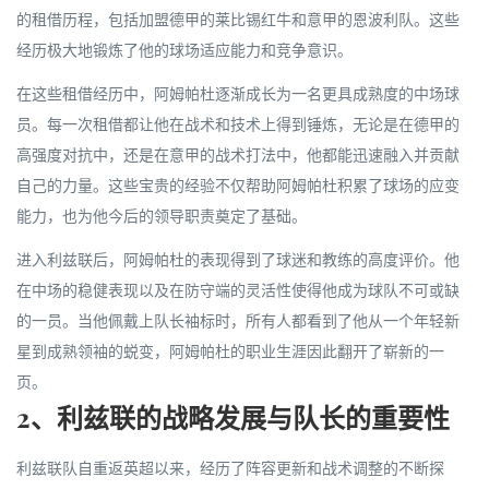
的租借历程，包括加盟德甲的莱比锡红牛和意甲的恩波利队。这些
经历极大地锻炼了他的球场适应能力和竞争意识。
在这些租借经历中，阿姆帕杜逐渐成长为一名更具成熟度的中场球
员。每一次租借都让他在战术和技术上得到锤炼，无论是在德甲的
高强度对抗中，还是在意甲的战术打法中，他都能迅速融入并贡献
自己的力量。这些宝贵的经验不仅帮助阿姆帕杜积累了球场的应变
能力，也为他今后的领导职责奠定了基础。
进入利兹联后，阿姆帕杜的表现得到了球迷和教练的高度评价。他
在中场的稳健表现以及在防守端的灵活性使得他成为球队不可或缺
的一员。当他佩戴上队长袖标时，所有人都看到了他从一个年轻新
星到成熟领袖的蜕变，阿姆帕杜的职业生涯因此翻开了崭新的一
页。
2、利兹联的战略发展与队长的重要性
利兹联队自重返英超以来，经历了阵容更新和战术调整的不断探