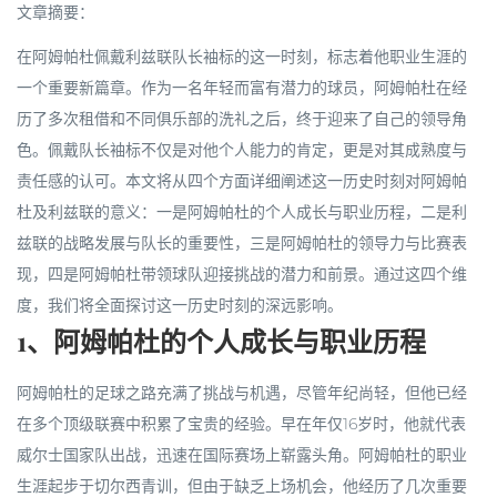
文章摘要：
在阿姆帕杜佩戴利兹联队长袖标的这一时刻，标志着他职业生涯的
一个重要新篇章。作为一名年轻而富有潜力的球员，阿姆帕杜在经
历了多次租借和不同俱乐部的洗礼之后，终于迎来了自己的领导角
色。佩戴队长袖标不仅是对他个人能力的肯定，更是对其成熟度与
责任感的认可。本文将从四个方面详细阐述这一历史时刻对阿姆帕
杜及利兹联的意义：一是阿姆帕杜的个人成长与职业历程，二是利
兹联的战略发展与队长的重要性，三是阿姆帕杜的领导力与比赛表
现，四是阿姆帕杜带领球队迎接挑战的潜力和前景。通过这四个维
度，我们将全面探讨这一历史时刻的深远影响。
1、阿姆帕杜的个人成长与职业历程
阿姆帕杜的足球之路充满了挑战与机遇，尽管年纪尚轻，但他已经
在多个顶级联赛中积累了宝贵的经验。早在年仅16岁时，他就代表
威尔士国家队出战，迅速在国际赛场上崭露头角。阿姆帕杜的职业
生涯起步于切尔西青训，但由于缺乏上场机会，他经历了几次重要