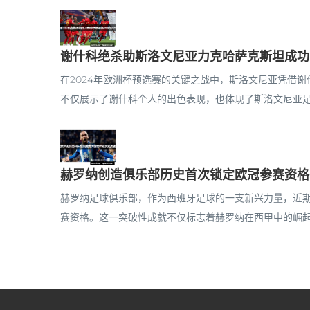
谢什科绝杀助斯洛文尼亚力克哈萨克斯坦成功
在2024年欧洲杯预选赛的关键之战中，斯洛文尼亚凭借谢
不仅展示了谢什科个人的出色表现，也体现了斯洛文尼亚足球
赫罗纳创造俱乐部历史首次锁定欧冠参赛资格
赫罗纳足球俱乐部，作为西班牙足球的一支新兴力量，近
赛资格。这一突破性成就不仅标志着赫罗纳在西甲中的崛起，