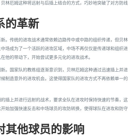
。贝林厄姆这种将远射与后插上结合的方式，巧妙地突破了对方防线
系的革新
革新。传统的进攻战术通常依赖边路传中或中路的组织传递，但贝林
让中场成为了一个活跃的进攻区域，中场不再仅仅是传递球和组织进
队在他的带动下，开始尝试更多元化的进攻战术。
创新。国家队的教练组逐渐意识到，贝林厄姆这种通过迅速插上并进
时候制造意外的进攻机会。这使得国家队的进攻方式不再依赖单一的
。
姆的插上并进行远射的战术，要求全队在进攻时保持快速的节奏，这
此开始加强快速反击和中场球员的攻防转换，使得球队在进攻和防守
对其他球员的影响