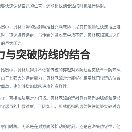
能够快速调整自己的位置，还能够找到合适的时机进行远射。
比赛中，贝林厄姆的远射精准且充满威胁，尤其在他通过快速插上进
来时，迅速进行远射。与传统的进攻型中场不同，贝林厄姆通过这样
上的巨大压力。
力与突破防线的结合
多比赛中，贝林厄姆并不依赖传统的穿越对方防线或突破单一防守球
。由于其强大的远射能力，贝林厄姆常常能够在距离球门较远的位置
破僵局，也能够增加球队进攻的多样性。
防守，直接威胁到对方门将。贝林厄姆的远射具有强烈的弧线和足够
防守球员的扑救难度。正因如此，贝林厄姆的远射往往能够突破对方
佳射门时机。无论是在对方防线松动的时刻，还是在密集防守中，他