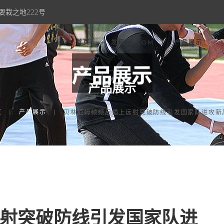
耍栽之地222号
首页
发现J9.COM
产品展示
产品展示
页
产品展示
贝林厄姆频频后插上远射突破防线引发国家队进攻新
射突破防线引发国家队进