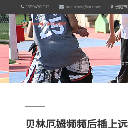
13594780112
accursed@att.net
贵阳市
首
贝林厄姆频频后插上远