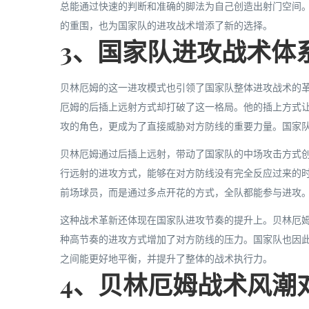
总能通过快速的判断和准确的脚法为自己创造出射门空间
的重围，也为国家队的进攻战术增添了新的选择。
3、国家队进攻战术体
贝林厄姆的这一进攻模式也引领了国家队整体进攻战术的
厄姆的后插上远射方式却打破了这一格局。他的插上方式
攻的角色，更成为了直接威胁对方防线的重要力量。国家
贝林厄姆通过后插上远射，带动了国家队的中场攻击方式
行远射的进攻方式，能够在对方防线没有完全反应过来的
前场球员，而是通过多点开花的方式，全队都能参与进攻
这种战术革新还体现在国家队进攻节奏的提升上。贝林厄
种高节奏的进攻方式增加了对方防线的压力。国家队也因
之间能更好地平衡，并提升了整体的战术执行力。
4、贝林厄姆战术风潮