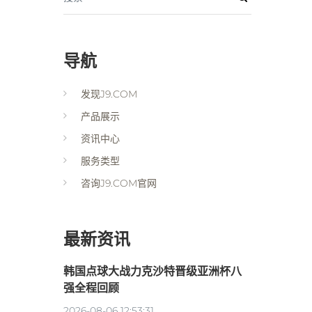
导航
发现J9.COM
产品展示
资讯中心
服务类型
咨询J9.COM官网
最新资讯
韩国点球大战力克沙特晋级亚洲杯八
强全程回顾
2026-08-06 12:53:31