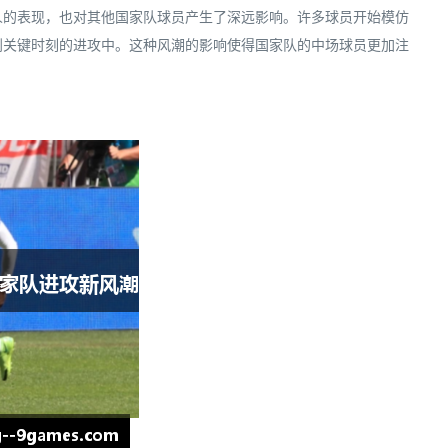
人的表现，也对其他国家队球员产生了深远影响。许多球员开始模仿
到关键时刻的进攻中。这种风潮的影响使得国家队的中场球员更加注
。