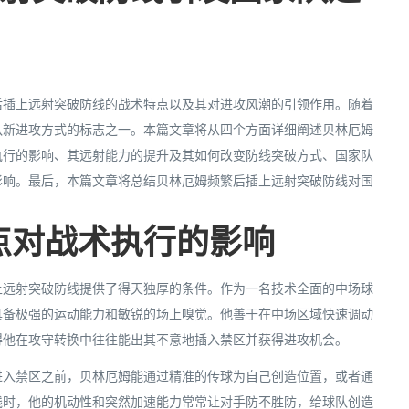
后插上远射突破防线的战术特点以及其对进攻风潮的引领作用。随着
队新进攻方式的标志之一。本篇文章将从四个方面详细阐述贝林厄姆
执行的影响、其远射能力的提升及其如何改变防线突破方式、国家队
影响。最后，本篇文章将总结贝林厄姆频繁后插上远射突破防线对国
点对战术执行的影响
上远射突破防线提供了得天独厚的条件。作为一名技术全面的中场球
具备极强的运动能力和敏锐的场上嗅觉。他善于在中场区域快速调动
得他在攻守转换中往往能出其不意地插入禁区并获得进攻机会。
进入禁区之前，贝林厄姆能通过精准的传球为自己创造位置，或者通
线时，他的机动性和突然加速能力常常让对手防不胜防，给球队创造