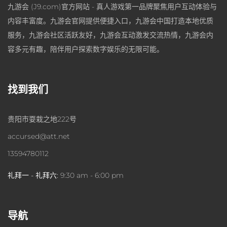
九游会 (J9.com)官方网站 - 真人游戏第一品牌聚焦用户互动体验与
内容丰富度。九游会官网提供便捷入口，九游会中国打造本地优质
服务，九游会社区活跃友好，九游会互动激发交流热情，九游会内
容多元有趣，陪伴用户探索数字娱乐的无限可能。
找到我们
贵阳市耍栽之地222号
accursed@att.net
13594780112
礼拜一 - 礼拜六:
9:30 am - 6:00 pm
导航