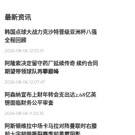
最新资讯
韩国点球大战力克沙特晋级亚洲杯八强
全程回顾
2026-08-06 12:53:31
阿隆索决定留守药厂延续传奇 续约合同
期望带领球队再攀巅峰
2026-08-06 12:07:47
阿森纳宣布上财年转会支出达2.68亿英
镑面临财务公平审查
2026-08-06 11:20:35
阿斯顿维拉中场卡马拉对阵曼联时右膝
前十字韧带撕裂赛季前景蒙阴影