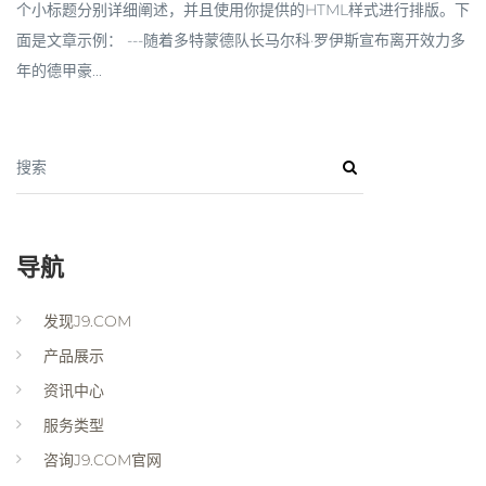
个小标题分别详细阐述，并且使用你提供的HTML样式进行排版。下
面是文章示例： ---随着多特蒙德队长马尔科·罗伊斯宣布离开效力多
年的德甲豪...
搜索
导航
发现J9.COM
产品展示
资讯中心
服务类型
咨询J9.COM官网