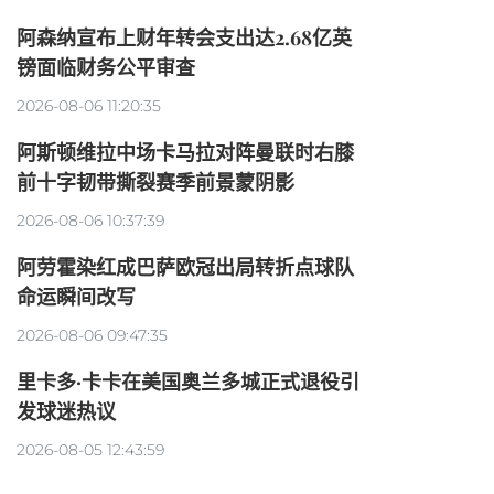
阿森纳宣布上财年转会支出达2.68亿英
镑面临财务公平审查
2026-08-06 11:20:35
阿斯顿维拉中场卡马拉对阵曼联时右膝
前十字韧带撕裂赛季前景蒙阴影
2026-08-06 10:37:39
阿劳霍染红成巴萨欧冠出局转折点球队
命运瞬间改写
2026-08-06 09:47:35
里卡多·卡卡在美国奥兰多城正式退役引
发球迷热议
2026-08-05 12:43:59