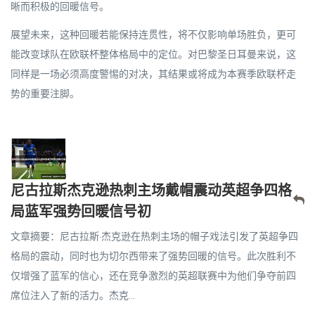
晰而积极的回暖信号。
展望未来，这种回暖若能保持连贯性，将不仅影响单场胜负，更可
能改变球队在欧联杯整体格局中的定位。对巴黎圣日耳曼来说，这
同样是一场必须高度警惕的对决，其结果或将成为本赛季欧联杯走
势的重要注脚。
尼古拉斯杰克逊热刺主场戴帽震动英超争四格
局蓝军强势回暖信号初
文章摘要：尼古拉斯·杰克逊在热刺主场的帽子戏法引发了英超争四
格局的震动，同时也为切尔西带来了强势回暖的信号。此次胜利不
仅增强了蓝军的信心，还在竞争激烈的英超联赛中为他们争夺前四
席位注入了新的活力。杰克...