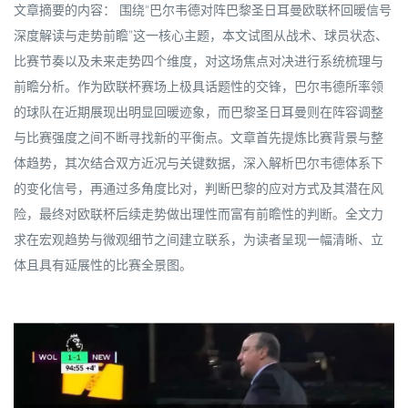
文章摘要的内容： 围绕“巴尔韦德对阵巴黎圣日耳曼欧联杯回暖信号
深度解读与走势前瞻”这一核心主题，本文试图从战术、球员状态、
比赛节奏以及未来走势四个维度，对这场焦点对决进行系统梳理与
前瞻分析。作为欧联杯赛场上极具话题性的交锋，巴尔韦德所率领
的球队在近期展现出明显回暖迹象，而巴黎圣日耳曼则在阵容调整
与比赛强度之间不断寻找新的平衡点。文章首先提炼比赛背景与整
体趋势，其次结合双方近况与关键数据，深入解析巴尔韦德体系下
的变化信号，再通过多角度比对，判断巴黎的应对方式及其潜在风
险，最终对欧联杯后续走势做出理性而富有前瞻性的判断。全文力
求在宏观趋势与微观细节之间建立联系，为读者呈现一幅清晰、立
体且具有延展性的比赛全景图。