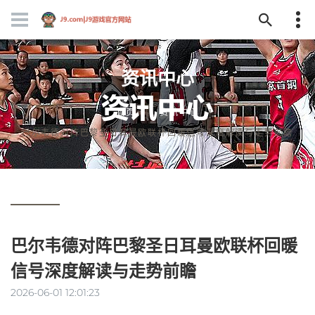
资讯中心
首页
资讯中心
巴尔韦德对阵巴黎圣日耳曼欧联杯回暖信号深度解读与走势前瞻
巴尔韦德对阵巴黎圣日耳曼欧联杯回暖
信号深度解读与走势前瞻
2026-06-01 12:01:23