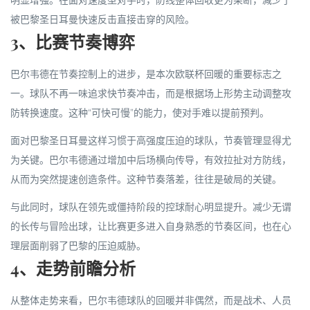
被巴黎圣日耳曼快速反击直接击穿的风险。
3、比赛节奏博弈
巴尔韦德在节奏控制上的进步，是本次欧联杯回暖的重要标志之
一。球队不再一味追求快节奏冲击，而是根据场上形势主动调整攻
防转换速度。这种“可快可慢”的能力，使对手难以提前预判。
面对巴黎圣日耳曼这样习惯于高强度压迫的球队，节奏管理显得尤
为关键。巴尔韦德通过增加中后场横向传导，有效拉扯对方防线，
从而为突然提速创造条件。这种节奏落差，往往是破局的关键。
与此同时，球队在领先或僵持阶段的控球耐心明显提升。减少无谓
的长传与冒险出球，让比赛更多进入自身熟悉的节奏区间，也在心
理层面削弱了巴黎的压迫威胁。
4、走势前瞻分析
从整体走势来看，巴尔韦德球队的回暖并非偶然，而是战术、人员