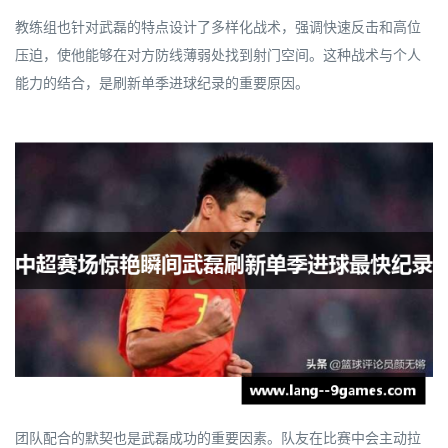
教练组也针对武磊的特点设计了多样化战术，强调快速反击和高位
压迫，使他能够在对方防线薄弱处找到射门空间。这种战术与个人
能力的结合，是刷新单季进球纪录的重要原因。
团队配合的默契也是武磊成功的重要因素。队友在比赛中会主动拉