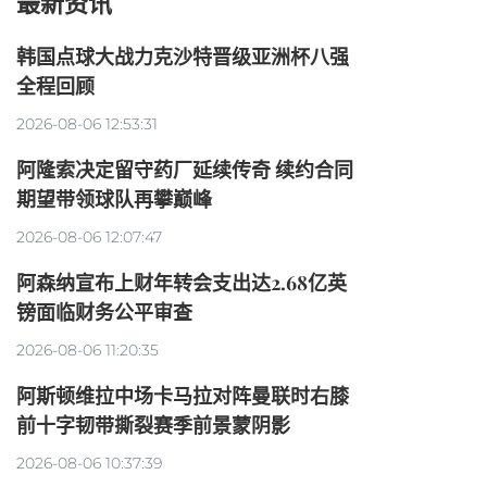
最新资讯
韩国点球大战力克沙特晋级亚洲杯八强
全程回顾
2026-08-06 12:53:31
阿隆索决定留守药厂延续传奇 续约合同
期望带领球队再攀巅峰
2026-08-06 12:07:47
阿森纳宣布上财年转会支出达2.68亿英
镑面临财务公平审查
2026-08-06 11:20:35
阿斯顿维拉中场卡马拉对阵曼联时右膝
前十字韧带撕裂赛季前景蒙阴影
2026-08-06 10:37:39