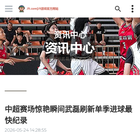
资讯中心
首页
资讯中心
中超赛场惊艳瞬间武磊刷新单季进球最快纪录
中超赛场惊艳瞬间武磊刷新单季进球最
快纪录
2026-05-24 14:28:55