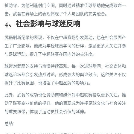
扯防守，为他制造射门空间，同时通过精准传球帮助他完成致命一
击。武磊在赛场上的表现体现了个人与团队的完美融合。
4、社会影响与球迷反响
武磊刷新纪录的表现，不仅在中超赛场引发轰动，也在社会层面产
生了广泛影响。他成为年轻球员学习的榜样，激励更多人关注并参
与足球运动，提升了中超联赛在国内外的关注度。
球迷对武磊的支持与热情持续高涨。每一次进球瞬间，社交媒体和
球迷论坛都会引发热烈讨论，形成强大的舆论效应。这种关注不仅
提升了比赛氛围，也增强了中超品牌的影响力。
此外，武磊的成功也让赞助商和媒体对中超联赛投以更多关注，推
动了联赛商业价值的提升。他的表现成为连接足球文化与社会关注
的重要纽带，体现了运动员社会价值的延伸。
总结：