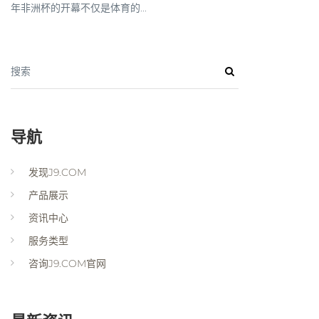
年非洲杯的开幕不仅是体育的...
搜索
导航
发现J9.COM
产品展示
资讯中心
服务类型
咨询J9.COM官网