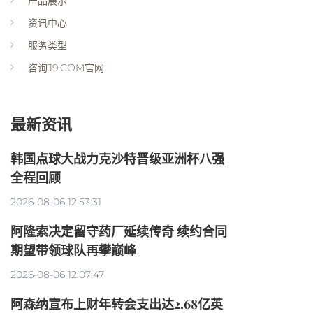
产品展示
资讯中心
服务类型
咨询J9.COM官网
最新资讯
韩国点球大战力克沙特晋级亚洲杯八强
全程回顾
2026-08-06 12:53:31
阿隆索决定留守药厂延续传奇 续约合同
期望带领球队再攀巅峰
2026-08-06 12:07:47
阿森纳宣布上财年转会支出达2.68亿英