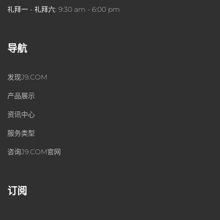
礼拜一 - 礼拜六:
9:30 am - 6:00 pm
导航
发现J9.COM
产品展示
资讯中心
服务类型
咨询J9.COM官网
订阅