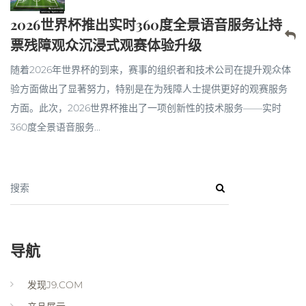
2026世界杯推出实时360度全景语音服务让持
票残障观众沉浸式观赛体验升级
随着2026年世界杯的到来，赛事的组织者和技术公司在提升观众体
验方面做出了显著努力，特别是在为残障人士提供更好的观赛服务
方面。此次，2026世界杯推出了一项创新性的技术服务——实时
360度全景语音服务...
搜索
导航
发现J9.COM