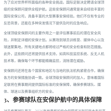
为了应对世界杯所面临的各种安全挑战，国际足联决定聘请全球顶
级的安保顾问提供全程护航。这些安保顾问通常是来自经验丰富的
国际安保公司，具备丰富的大型赛事安保经验。他们不仅有专业的
反恐背景，还能在多种突发情况下提供及时的应急响应。
全球顶级安保顾问的主要作用之一是评估赛事前后的潜在安全风
险，并制定详细的安保计划。从赛场到球员训练营、媒体中心以及
球迷聚集地，所有关键地点都将经过严格的安全检查和防范措施。
此外，这些顾问还将提供技术支持，如高科技监控系统、反无人机
技术等，确保每个环节都能精确监控，消除潜在威胁。
安保顾问还将在各个国家和地区与当地的执法机构紧密合作，确保
各方的安保措施协调一致。全球顶级安保顾问的加入，意味着国际
足联将在赛事期间提供国际标准的安保保障，确保参赛球队、媒
体、球迷以及赛事组织方的安全。
3、参赛球队在安保护航中的具体保障