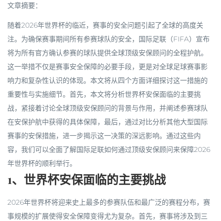
文章摘要：
随着2026年世界杯的临近，赛事的安全问题引起了全球的高度关
注。为确保赛事期间所有参赛球队的安全，国际足联（FIFA）宣布
将为所有官方确认参赛的球队提供全球顶级安保顾问的全程护航。
这一举措不仅是赛事安全保障的必要手段，更是对全球足球赛事影
响力和复杂性认识的体现。本文将从四个方面详细探讨这一措施的
重要性与实施细节。首先，本文将分析世界杯安保面临的主要挑
战，紧接着讨论全球顶级安保顾问的背景与作用，并阐述参赛球队
在安保护航中获得的具体保障，最后，通过对比分析其他大型国际
赛事的安保措施，进一步揭示这一决策的深远影响。通过这些内
容，我们可以全面了解国际足联如何通过顶级安保顾问来保障2026
年世界杯的顺利举行。
1、世界杯安保面临的主要挑战
2026年世界杯将迎来史上最多的参赛队伍和最广泛的赛程分布，赛
事规模的扩展使得安全保障变得尤为复杂。首先，赛事将涉及到三