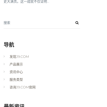
史大满贯。这一成就不仅证明...
搜索
导航
发现J9.COM
产品展示
资讯中心
服务类型
咨询J9.COM官网
最新资讯