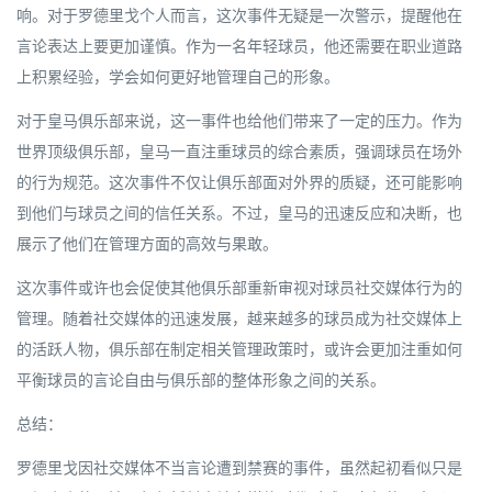
响。对于罗德里戈个人而言，这次事件无疑是一次警示，提醒他在
言论表达上要更加谨慎。作为一名年轻球员，他还需要在职业道路
上积累经验，学会如何更好地管理自己的形象。
对于皇马俱乐部来说，这一事件也给他们带来了一定的压力。作为
世界顶级俱乐部，皇马一直注重球员的综合素质，强调球员在场外
的行为规范。这次事件不仅让俱乐部面对外界的质疑，还可能影响
到他们与球员之间的信任关系。不过，皇马的迅速反应和决断，也
展示了他们在管理方面的高效与果敢。
这次事件或许也会促使其他俱乐部重新审视对球员社交媒体行为的
管理。随着社交媒体的迅速发展，越来越多的球员成为社交媒体上
的活跃人物，俱乐部在制定相关管理政策时，或许会更加注重如何
平衡球员的言论自由与俱乐部的整体形象之间的关系。
总结：
罗德里戈因社交媒体不当言论遭到禁赛的事件，虽然起初看似只是