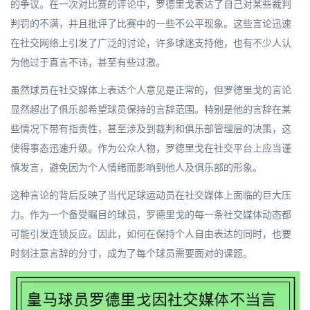
的争议。在一次对比赛的评论中，罗德里戈表达了自己对某些裁判
判罚的不满，并且批评了比赛中的一些不公平现象。这些言论迅速
在社交网络上引发了广泛的讨论，许多球迷支持他，也有不少人认
为他过于直言不讳，甚至有些过激。
虽然球员在社交媒体上表达个人意见是正常的，但罗德里戈的言论
显然超出了俱乐部希望球员保持的言辞范围。特别是他的言辞在某
些情况下带有指责性，甚至涉及到裁判和俱乐部管理层的决策，这
使得事态迅速升级。作为公众人物，罗德里戈在社交平台上应当谨
慎发言，避免因为个人情绪而影响到他人及俱乐部的形象。
这种言论的背后反映了当代足球运动员在社交媒体上面临的巨大压
力。作为一个备受瞩目的球员，罗德里戈的每一条社交媒体动态都
可能引发连锁反应。因此，如何在保持个人自由表达的同时，也要
时刻注意言辞的分寸，成为了每个球员需要面对的课题。