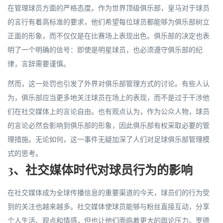
在管理球员方面的严格态度。作为世界顶级俱乐部，皇马对于球员
的言行有着高标准的要求，他们希望每位球员都能够为俱乐部树立
正面的形象，而不仅仅是在比赛场上表现出色。俱乐部的决定也表
明了一个明确的信号：即使是明星球员，也必须遵守俱乐部的纪
律，言辞需要谨慎。
然而，这一处罚也引发了外界对俱乐部管理方式的讨论。有些人认
为，俱乐部应当更多地关注球员在场上的表现，而不是过于干涉他
们在社交媒体上的言论自由。也有观点认为，作为公众人物，球员
的言论必然会影响到俱乐部的形象，因此俱乐部有权采取必要的管
理措施。无论如何，这一事件无疑加深了人们对足球俱乐部管理模
式的思考。
3、社交媒体时代对球员行为的影响
在社交媒体成为全球传播信息的重要渠道的今天，球员们的行为受
到的关注也越来越多。社交媒体使球员能够与粉丝直接互动，分享
个人生活、观点和情感，但也让他们面临着更大的舆论压力。罗德