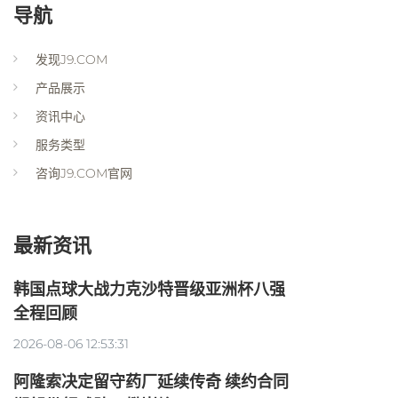
导航
发现J9.COM
产品展示
资讯中心
服务类型
咨询J9.COM官网
最新资讯
韩国点球大战力克沙特晋级亚洲杯八强
全程回顾
2026-08-06 12:53:31
阿隆索决定留守药厂延续传奇 续约合同