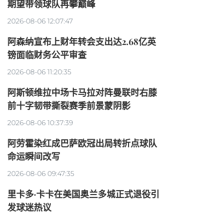
期望带领球队再攀巅峰
2026-08-06 12:07:47
阿森纳宣布上财年转会支出达2.68亿英
镑面临财务公平审查
2026-08-06 11:20:35
阿斯顿维拉中场卡马拉对阵曼联时右膝
前十字韧带撕裂赛季前景蒙阴影
2026-08-06 10:37:39
阿劳霍染红成巴萨欧冠出局转折点球队
命运瞬间改写
2026-08-06 09:47:35
里卡多·卡卡在美国奥兰多城正式退役引
发球迷热议