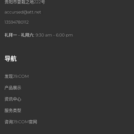
贵阳市耍栽之地222号
accursed@att.net
13594780112
礼拜一 - 礼拜六:
9:30 am - 6:00 pm
导航
发现J9.COM
产品展示
资讯中心
服务类型
咨询J9.COM官网