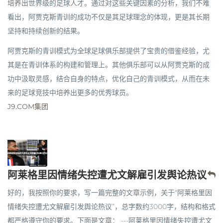
培养出世界级的足球人才。通过对这些关键因素的分析，我们不难
看出，阿贾克斯青训的成功不仅是其足球理念的体现，更是其长期
坚持和持续创新的结果。
阿贾克斯的青训模式为全球足球俱乐部提供了宝贵的借鉴经验，尤
其是在青训体系的构建和管理上。其他俱乐部可以从阿贾克斯的成
功中汲取灵感，结合自身的特点，优化自己的青训模式，从而在未
来的足球竞技中培养出更多的优秀球员。
J9.COM集团
阿莱格里因情绪失控遭尤文解雇引发舆论热议
好的，我按照你的要求，写一篇完整的文章示例，关于“阿莱格里因
情绪失控遭尤文解雇引发舆论热议”，总字数约3000字，结构和格式
都严格遵守你的要求。下面是文章： ---阿莱格里因情绪失控遭尤文