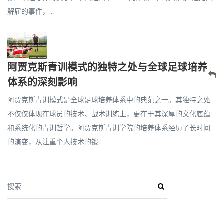
解雇的事件，...
阿贾克斯青训模式的独特之处与全球足球培养
体系的深刻影响
阿贾克斯青训模式是全球足球培养体系中的典范之一。其独特之处
不仅仅体现在球员的技术、战术训练上，更在于其深厚的文化底蕴
和系统化的青训哲学。阿贾克斯青训学院的培养体系经历了长时间
的演变，从注重个人技术的锻...
搜索