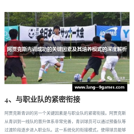
4、与职业队的紧密衔接
阿贾克斯青训的另一个关键因素是与职业队的紧密衔接。阿贾克斯
从青训到一线队的晋升体系非常完善，青训球员可以通过预备队等
过渡阶段逐步进入职业队。这一系统化的衔接模式，使得球员能够