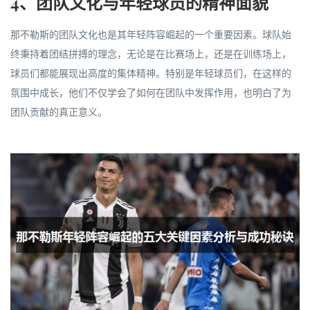
4、团队文化与年轻球员的精神面貌
那不勒斯的团队文化也是其年轻阵容崛起的一个重要因素。球队始
终秉持着团结拼搏的理念，无论是在比赛场上，还是在训练场上，
球员们都能展现出高度的集体精神。特别是年轻球员们，在这样的
氛围中成长，他们不仅学会了如何在团队中发挥作用，也明白了为
团队贡献的真正意义。