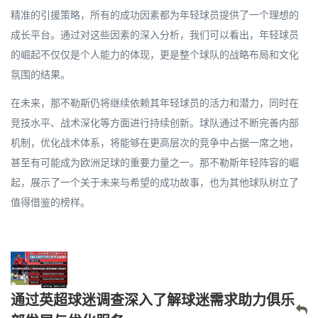
精准的引援策略，所有的成功因素都为年轻球员提供了一个理想的
成长平台。通过对这些因素的深入分析，我们可以看出，年轻球员
的崛起不仅仅是个人能力的体现，更是整个球队的战略布局和文化
氛围的结果。
在未来，那不勒斯仍将继续依赖其年轻球员的活力和潜力，同时在
竞技水平、战术深化等方面进行持续创新。球队通过不断完善内部
机制，优化战术体系，将能够在更高层次的竞争中占据一席之地，
甚至有可能成为欧洲足球的重要力量之一。那不勒斯年轻阵容的崛
起，展示了一个关于未来与希望的成功故事，也为其他球队树立了
值得借鉴的榜样。
通过英超球迷调查深入了解球迷需求助力俱乐