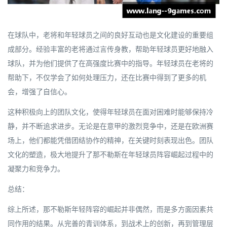
在球队中，老将和年轻球员之间的良好互动也是文化建设的重要组
成部分。经验丰富的老将通过言传身教，帮助年轻球员更好地融入
球队，并为他们提供了在高强度比赛中的指导。年轻球员在老将的
帮助下，不仅学会了如何处理压力，还在比赛中得到了更多的机
会，增强了自信心。
这种积极向上的团队文化，使得年轻球员在面对困难时能够保持冷
静，并不断追求进步。无论是在意甲的激烈竞争中，还是在欧洲赛
场上，他们都能凭借团结协作的精神，在关键时刻表现出色。团队
文化的塑造，极大地提升了那不勒斯在年轻球员阵容崛起过程中的
凝聚力和竞争力。
总结：
综上所述，那不勒斯年轻阵容的崛起并非偶然，而是多方面因素共
同作用的结果。从完善的青训体系，到战术上的创新，再到管理层