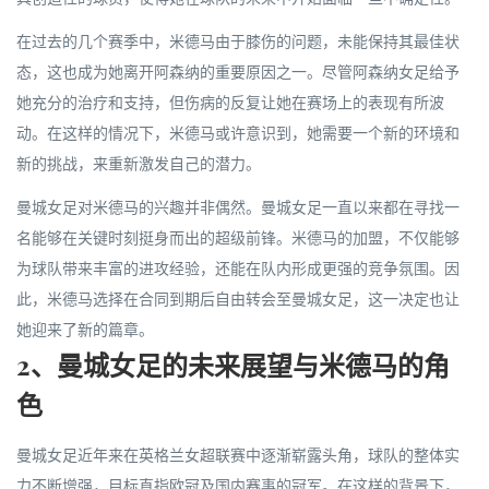
在过去的几个赛季中，米德马由于膝伤的问题，未能保持其最佳状
态，这也成为她离开阿森纳的重要原因之一。尽管阿森纳女足给予
她充分的治疗和支持，但伤病的反复让她在赛场上的表现有所波
动。在这样的情况下，米德马或许意识到，她需要一个新的环境和
新的挑战，来重新激发自己的潜力。
曼城女足对米德马的兴趣并非偶然。曼城女足一直以来都在寻找一
名能够在关键时刻挺身而出的超级前锋。米德马的加盟，不仅能够
为球队带来丰富的进攻经验，还能在队内形成更强的竞争氛围。因
此，米德马选择在合同到期后自由转会至曼城女足，这一决定也让
她迎来了新的篇章。
2、曼城女足的未来展望与米德马的角
色
曼城女足近年来在英格兰女超联赛中逐渐崭露头角，球队的整体实
力不断增强，目标直指欧冠及国内赛事的冠军。在这样的背景下，