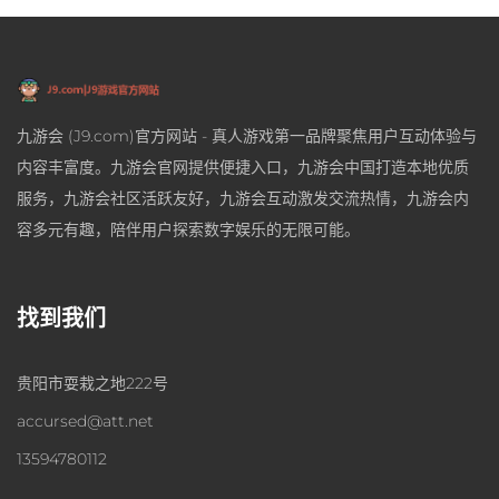
九游会 (J9.com)官方网站 - 真人游戏第一品牌聚焦用户互动体验与
内容丰富度。九游会官网提供便捷入口，九游会中国打造本地优质
服务，九游会社区活跃友好，九游会互动激发交流热情，九游会内
容多元有趣，陪伴用户探索数字娱乐的无限可能。
找到我们
贵阳市耍栽之地222号
accursed@att.net
13594780112