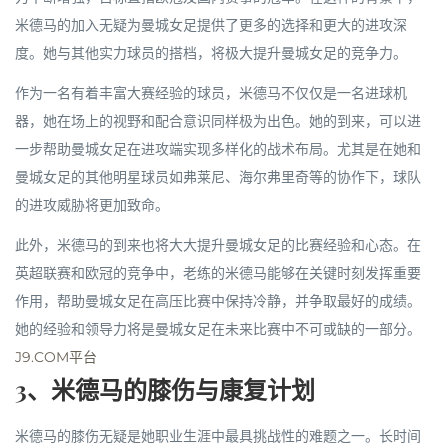
米德马的加入无疑为曼城女足提供了更多的选择和更大的进攻深
度。她与其他实力球员的搭档，将极大提升曼城女足的竞争力。
作为一名有着丰富大赛经验的球员，米德马不仅仅是一名进球机
器，她在场上的视野和配合意识同样极为出色。她的到来，可以进
一步帮助曼城女足在进攻端实现多样化的战术布局。尤其是在她和
曼城女足的其他明星球员如弗莱尼、海尔弗里奇等的协作下，球队
的进攻威胁将更加致命。
此外，米德马的到来也将大大提升曼城女足的比赛经验和心态。在
英超联赛和欧冠的竞争中，老练的米德马能够在关键时刻发挥重要
作用，帮助曼城女足在高压比赛中保持冷静，并争取最好的成绩。
她的经验和领导力将是曼城女足在未来比赛中不可或缺的一部分。
J9.COM平台
3、米德马的膝伤与康复计划
米德马的膝伤无疑是她职业生涯中最具挑战性的难题之一。长时间