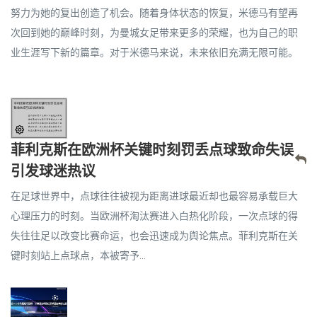
努力为她的复出创造了机会。随着身体状态的恢复，米德马有望再
次回到她的巅峰时刻，为曼城女足带来更多的荣耀，也为自己的职
业生涯写下新的篇章。对于米德马来说，未来依旧充满无限可能。
菲利克斯在欧洲杯关键时刻罚丢点球致命失误
引发球迷热议
在足球世界中，点球往往被视为距离进球最近却也最容易承载巨大
心理压力的时刻。当欧洲杯淘汰赛进入白热化阶段，一次点球的得
失往往足以改变比赛命运，也会迅速成为舆论焦点。菲利克斯在关
键时刻站上点球点，本被寄予...