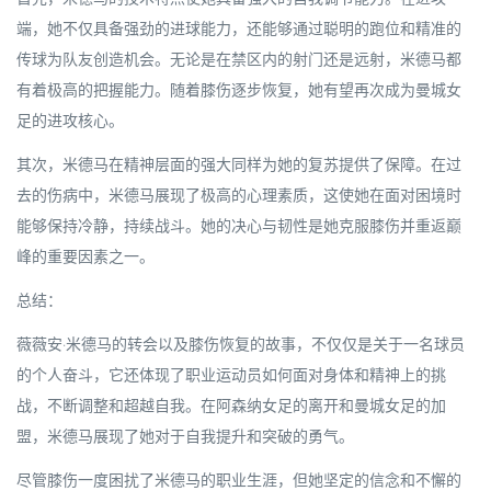
端，她不仅具备强劲的进球能力，还能够通过聪明的跑位和精准的
传球为队友创造机会。无论是在禁区内的射门还是远射，米德马都
有着极高的把握能力。随着膝伤逐步恢复，她有望再次成为曼城女
足的进攻核心。
其次，米德马在精神层面的强大同样为她的复苏提供了保障。在过
去的伤病中，米德马展现了极高的心理素质，这使她在面对困境时
能够保持冷静，持续战斗。她的决心与韧性是她克服膝伤并重返巅
峰的重要因素之一。
总结：
薇薇安·米德马的转会以及膝伤恢复的故事，不仅仅是关于一名球员
的个人奋斗，它还体现了职业运动员如何面对身体和精神上的挑
战，不断调整和超越自我。在阿森纳女足的离开和曼城女足的加
盟，米德马展现了她对于自我提升和突破的勇气。
尽管膝伤一度困扰了米德马的职业生涯，但她坚定的信念和不懈的