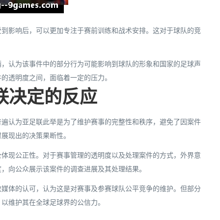
受到影响后，可以更加专注于赛前训练和战术安排。这对于球队的竞
。
满，认为该事件中的部分行为可能影响到球队的形象和国家的足球声
件的透明度之间，面临着一定的压力。
联决定的反应
普遍认为亚足联此举是为了维护赛事的完整性和秩序，避免了因案件
时展现出的决策果断性。
全体现公正性。对于赛事管理的透明度以及处理案件的方式，外界意
度，向公众展示该案件的调查进展及其处理结果。
数媒体的认可，认为这是对赛事及参赛球队公平竞争的维护。但部分
，以维护其在全球足球界的公信力。