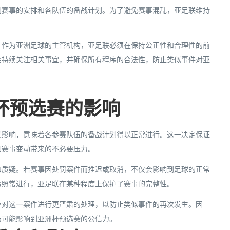
到赛事的安排和各队伍的备战计划。为了避免赛事混乱，亚足联维持
。作为亚洲足球的主管机构，亚足联必须在保持公正性和合理性的前
会持续关注相关事宜，并确保所有程序的合法性，防止类似事件对亚
杯预选赛的影响
受影响，意味着各参赛队伍的备战计划得以正常进行。这一决定保证
因赛事变动带来的不必要压力。
和质疑。若赛事因处罚案件而推迟或取消，不仅会影响到足球的正常
事照常进行，亚足联在某种程度上保护了赛事的完整性。
应对这一案件进行更严肃的处理，以防止类似事件的再次发生。因
仍可能影响到亚洲杯预选赛的公信力。