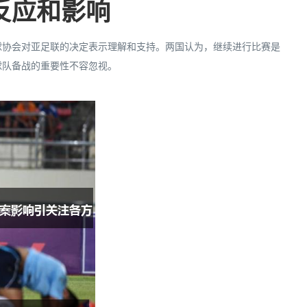
反应和影响
球协会对亚足联的决定表示理解和支持。两国认为，继续进行比赛是
球队备战的重要性不容忽视。