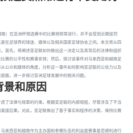
越南）在亚洲杯预选赛中的比赛将照常进行，并不会受到近期惩罚
其是在足球界的球迷、媒体以及相关国家足球协会之间。本文将从四
应。首先，将阐述亚足联如何做出这一决定以及其背后的法律和组织
是比赛的公平性和赛事安排；然后，探讨该事件对马来西亚和越南足
将从公众和媒体的角度，分析这一事件如何影响亚足联的公信力以及
重层面，进一步探讨亚洲足球发展中的相关问题。
背景和原因
考虑了法律与规章的约束。根据亚足联的内部规程，尽管涉及了不当
的直接后果。对此，亚足联做出了基于事实和程序的决策，保持比赛
。马来西亚和越南作为主办国和参赛队伍的利益是赛事是否顺利进行