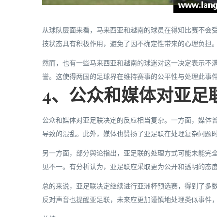
从球队层面来看，马来西亚和越南的球员在得知比赛不会
技状态具有积极作用，避免了因不确定性带来的心理负担
然而，也有一些马来西亚和越南的球迷对这一决定表示不
誉。这使得两国的足球界在维持赛事的公平性与处理此事
4、公众和媒体对亚足
公众和媒体对亚足联决定的反应相当复杂。一方面，媒体
导致的混乱。此外，媒体也赞扬了亚足联在处理复杂问题
另一方面，部分舆论指出，亚足联的处理方式可能未能完
见不一。有分析认为，亚足联应采取更为公开和透明的态
总的来说，亚足联决定继续进行亚洲杯预选赛，得到了多
反对声音也提醒亚足联，未来应更加谨慎地处理类似事件