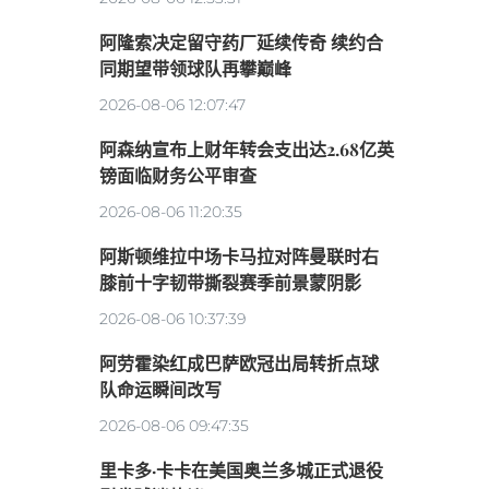
阿隆索决定留守药厂延续传奇 续约合
同期望带领球队再攀巅峰
2026-08-06 12:07:47
阿森纳宣布上财年转会支出达2.68亿英
镑面临财务公平审查
2026-08-06 11:20:35
阿斯顿维拉中场卡马拉对阵曼联时右
膝前十字韧带撕裂赛季前景蒙阴影
2026-08-06 10:37:39
阿劳霍染红成巴萨欧冠出局转折点球
队命运瞬间改写
2026-08-06 09:47:35
里卡多·卡卡在美国奥兰多城正式退役