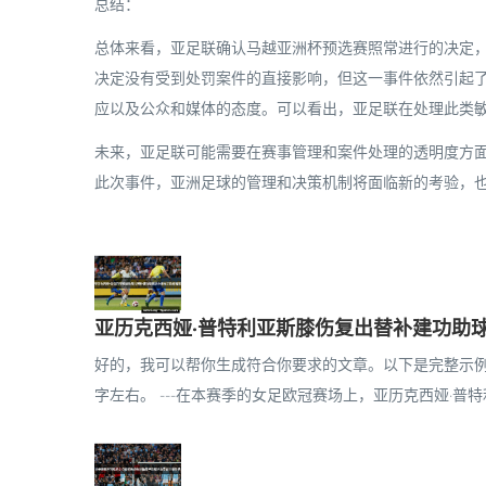
总结：
总体来看，亚足联确认马越亚洲杯预选赛照常进行的决定
决定没有受到处罚案件的直接影响，但这一事件依然引起
应以及公众和媒体的态度。可以看出，亚足联在处理此类
未来，亚足联可能需要在赛事管理和案件处理的透明度方
此次事件，亚洲足球的管理和决策机制将面临新的考验，
亚历克西娅·普特利亚斯膝伤复出替补建功助
好的，我可以帮你生成符合你要求的文章。以下是完整示例
字左右。 ---在本赛季的女足欧冠赛场上，亚历克西娅·普特