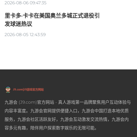
2026-08-06 09:47:35
里卡多·卡卡在美国奥兰多城正式退役引
发球迷热议
2026-08-05 12:43:59
九游会 (J9.com)官方网站 - 真人游戏第一品牌聚焦用户互动体验与
内容丰富度。九游会官网提供便捷入口，九游会中国打造本地优质
服务，九游会社区活跃友好，九游会互动激发交流热情，九游会内
容多元有趣，陪伴用户探索数字娱乐的无限可能。