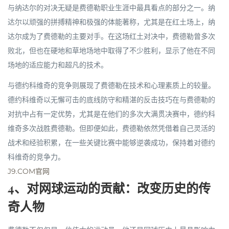
与纳达尔的对决无疑是费德勒职业生涯中最具看点的部分之一。纳
达尔以顽强的拼搏精神和极强的体能著称，尤其是在红土场上，纳
达尔成为了费德勒的主要对手。在这场红土对决中，费德勒曾多次
败北，但也在硬地和草地场地中取得了不少胜利，显示了他在不同
场地的适应能力和超凡的技术。
与德约科维奇的竞争则展现了费德勒在技术和心理素质上的较量。
德约科维奇以无懈可击的底线防守和精湛的反击技巧在与费德勒的
对抗中占有一定优势，尤其是在他们的多次大满贯决赛中，德约科
维奇多次战胜费德勒。但即便如此，费德勒依然凭借着自己灵活的
战术和经验积累，在一些关键比赛中能够逆袭成功，保持着对德约
科维奇的竞争力。
J9.COM官网
4、对网球运动的贡献：改变历史的传
奇人物