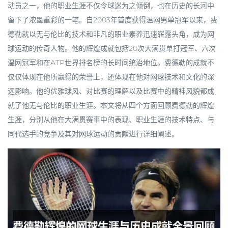
动员之一，他的职业生涯不仅令球迷为之倾倒，也在历史的长河中
留下了浓墨重彩的一笔。自2003年首度获得温网男单冠军以来，费
德勒就以无与伦比的技术和非凡的职业素养迅速崭露头角，成为网
球运动的传奇人物。他的辉煌成就包括20次大满贯单打冠军、六次
温网冠军和在ATP世界排名榜的长时间统治地位。费德勒的成就不
仅仅体现在他所赢得的荣誉上，还体现在他对网球技术和文化的深
远影响。他的优雅球风、对比赛的理解以及比赛中的精神风貌都成
就了他无与伦比的职业生涯。本文将从四个方面回顾费德勒的辉煌
生涯，分别从他在大满贯赛事中的表现、职业生涯的技术特点、与
同代选手的竞争及其对网球运动的贡献进行详细阐述。