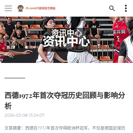
资讯中心
首页
资讯中心
西德1972年首次夺冠历史回顾与影响分析
西德1972年首次夺冠历史回顾与影响分
析
2026-03-08 13:24:07
文章摘要：西德在1972年首次夺得欧洲杯冠军，不仅是德国足球历