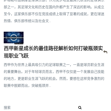
部之一，其足球文化和历史在国内外都产生了深远的影响。从成立
至今，这家俱乐部不仅在竞技成绩上取得了显著的成就，更在球迷
热情、俱乐部传统以及社会文...
西甲新星成长的最佳路径解析如何打破瓶颈实
现职业飞跃
西甲作为世界上最具吸引力的足球联赛之一，一直是球员职业生涯
的重要舞台。对于年轻球员而言，西甲不仅仅是一个发展自己技能
的地方，更是职业生涯飞跃的机会。然而，要想在这样竞争激烈的
联赛中脱颖而出，突破瓶颈并...
搜索