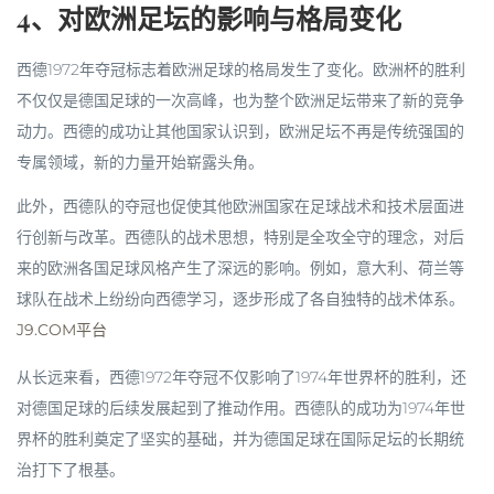
4、对欧洲足坛的影响与格局变化
西德1972年夺冠标志着欧洲足球的格局发生了变化。欧洲杯的胜利
不仅仅是德国足球的一次高峰，也为整个欧洲足坛带来了新的竞争
动力。西德的成功让其他国家认识到，欧洲足坛不再是传统强国的
专属领域，新的力量开始崭露头角。
此外，西德队的夺冠也促使其他欧洲国家在足球战术和技术层面进
行创新与改革。西德队的战术思想，特别是全攻全守的理念，对后
来的欧洲各国足球风格产生了深远的影响。例如，意大利、荷兰等
球队在战术上纷纷向西德学习，逐步形成了各自独特的战术体系。
J9.COM平台
从长远来看，西德1972年夺冠不仅影响了1974年世界杯的胜利，还
对德国足球的后续发展起到了推动作用。西德队的成功为1974年世
界杯的胜利奠定了坚实的基础，并为德国足球在国际足坛的长期统
治打下了根基。