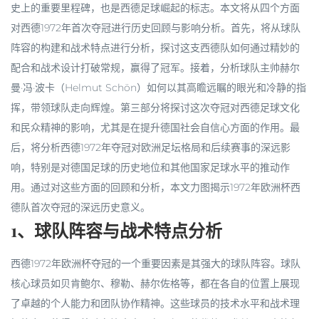
史上的重要里程碑，也是西德足球崛起的标志。本文将从四个方面
对西德1972年首次夺冠进行历史回顾与影响分析。首先，将从球队
阵容的构建和战术特点进行分析，探讨这支西德队如何通过精妙的
配合和战术设计打破常规，赢得了冠军。接着，分析球队主帅赫尔
曼·冯·波卡（Helmut Schön）如何以其高瞻远瞩的眼光和冷静的指
挥，带领球队走向辉煌。第三部分将探讨这次夺冠对西德足球文化
和民众精神的影响，尤其是在提升德国社会自信心方面的作用。最
后，将分析西德1972年夺冠对欧洲足坛格局和后续赛事的深远影
响，特别是对德国足球的历史地位和其他国家足球水平的推动作
用。通过对这些方面的回顾和分析，本文力图揭示1972年欧洲杯西
德队首次夺冠的深远历史意义。
1、球队阵容与战术特点分析
西德1972年欧洲杯夺冠的一个重要因素是其强大的球队阵容。球队
核心球员如贝肯鲍尔、穆勒、赫尔佐格等，都在各自的位置上展现
了卓越的个人能力和团队协作精神。这些球员的技术水平和战术理