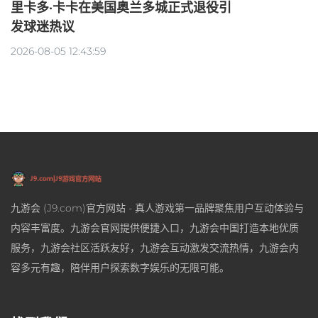
里卡多·卡卡在美国奥兰多城正式退役引
发球迷热议
2026-08-05 12:43:59
九游会 (J9.com)官方网站 - 真人游戏第一品牌聚焦用户互动体验与
内容丰富度。九游会官网提供便捷入口，九游会中国打造本地优质
服务，九游会社区活跃友好，九游会互动激发交流热情，九游会内
容多元有趣，陪伴用户探索数字娱乐的无限可能。