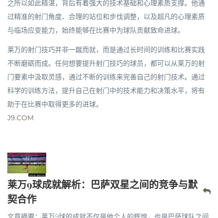
之所以如此精湛，背后有着强大的技术基础和心理素质支撑。他通
过精准的射门角度、合理的站位和步伐调整，以及超凡的心理素质
与临场应变能力，始终能够在比赛中为球队贡献致命进球。
莱万的射门技巧并非一蹴而就，而是通过长时间的训练和比赛实践
不断磨砺而成。任何想要提升射门技巧的球员，都可以从莱万的射
门要素中汲取灵感，通过不断的训练来完善自己的射门技术。通过
科学的训练方法，提升自己在射门中的技术能力和决策水平，将有
助于在比赛中取得更多的进球。
J9.COM
莱万9球成就解析：巴萨双星之间的竞争与默
契合作
文章摘要：莱万9球的成就不仅是他个人的辉煌，也是巴萨球队之间