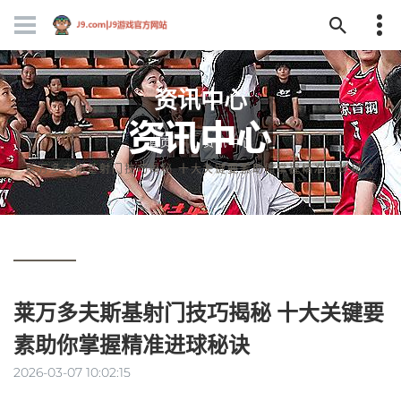
资讯中心
首页
资讯中心
莱万多夫斯基射门技巧揭秘 十大关键要素助你掌握精准进球秘诀
莱万多夫斯基射门技巧揭秘 十大关键要
素助你掌握精准进球秘诀
2026-03-07 10:02:15