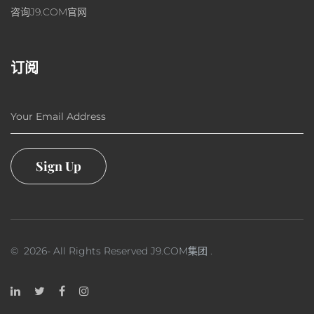
咨询J9.COM官网
订阅
Your Email Address
Sign Up
©
2026
- All Rights Reserved
J9.COM集团
.