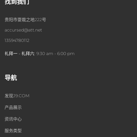
找到我们
贵阳市耍栽之地222号
accursed@att.net
13594780112
礼拜一 - 礼拜六:
9:30 am - 6:00 pm
导航
发现J9.COM
产品展示
资讯中心
服务类型