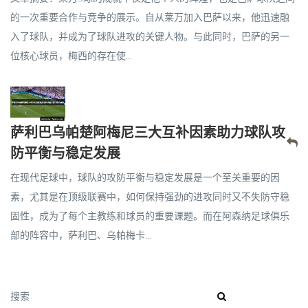
的一次重要合作与竞争的展示。自从莱万加入巴萨以来，他迅速融
入了球队，并成为了球队进攻的关键人物。与此同时，巴萨的另一
位核心球员，梅西的存在使...
萨利巴乌帕楚阿梅尼三大互补因素助力球队攻
防平衡与稳定发展
在现代足球中，球队的攻防平衡与稳定发展是一个至关重要的因
素，尤其是在顶级联赛中，如何保持强劲的进攻同时又不失防守稳
固性，成为了每个主教练和球员的重要课题。而在阿森纳足球俱乐
部的阵容中，萨利巴、乌帕梅卡...
搜索