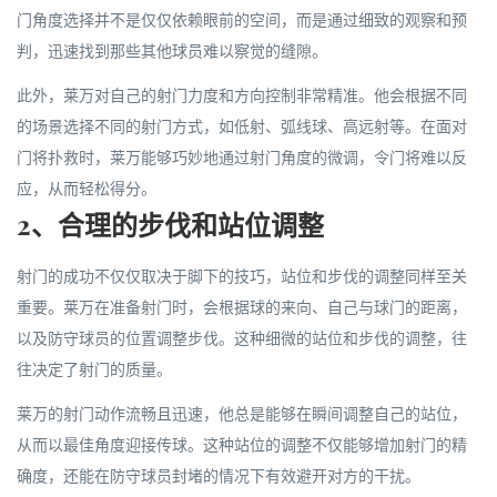
门角度选择并不是仅仅依赖眼前的空间，而是通过细致的观察和预
判，迅速找到那些其他球员难以察觉的缝隙。
此外，莱万对自己的射门力度和方向控制非常精准。他会根据不同
的场景选择不同的射门方式，如低射、弧线球、高远射等。在面对
门将扑救时，莱万能够巧妙地通过射门角度的微调，令门将难以反
应，从而轻松得分。
2、合理的步伐和站位调整
射门的成功不仅仅取决于脚下的技巧，站位和步伐的调整同样至关
重要。莱万在准备射门时，会根据球的来向、自己与球门的距离，
以及防守球员的位置调整步伐。这种细微的站位和步伐的调整，往
往决定了射门的质量。
莱万的射门动作流畅且迅速，他总是能够在瞬间调整自己的站位，
从而以最佳角度迎接传球。这种站位的调整不仅能够增加射门的精
确度，还能在防守球员封堵的情况下有效避开对方的干扰。