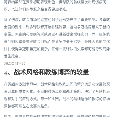
阿森纳虽然在赛季初期表现出色，但球队的防线屡次出现伤病问
题，也让他们的争冠之路变得更加艰难。
除了伤病，转会市场的动态也对争冠形势产生了重要影响。冬季转
会窗的到来，许多球队都开始补强阵容，这为争冠格局带来了新的
变量。阿森纳和曼联等球队通过引进新援来增强实力，而一些传统
豪门则因错失关键转会目标而在竞争中处于劣势。外部因素的变化
往往使得争冠形势更加复杂，任何一支球队的失误都可能导致局势
发生改变。
J9.COM平台
4、战术风格和教练博弈的较量
在英超的激烈争冠中，战术风格和教练之间的博弈也是决定最终冠
军归属的重要因素。不同的教练风格和战术策略，决定了各队的表
现和对手的应对方式。每一轮比赛，战术的精细运作和教练的临场
调整都可能左右比赛的胜负。
例如，瓜迪奥拉的曼城注重控球和高压逼抢，在攻守转换中展现出