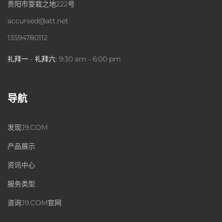
贵阳市耍栽之地222号
accursed@att.net
13594780112
礼拜一 - 礼拜六:
9:30 am - 6:00 pm
导航
发现J9.COM
产品展示
资讯中心
服务类型
咨询J9.COM官网