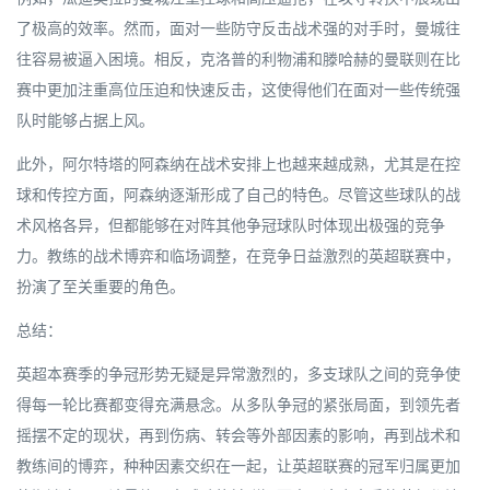
了极高的效率。然而，面对一些防守反击战术强的对手时，曼城往
往容易被逼入困境。相反，克洛普的利物浦和滕哈赫的曼联则在比
赛中更加注重高位压迫和快速反击，这使得他们在面对一些传统强
队时能够占据上风。
此外，阿尔特塔的阿森纳在战术安排上也越来越成熟，尤其是在控
球和传控方面，阿森纳逐渐形成了自己的特色。尽管这些球队的战
术风格各异，但都能够在对阵其他争冠球队时体现出极强的竞争
力。教练的战术博弈和临场调整，在竞争日益激烈的英超联赛中，
扮演了至关重要的角色。
总结：
英超本赛季的争冠形势无疑是异常激烈的，多支球队之间的竞争使
得每一轮比赛都变得充满悬念。从多队争冠的紧张局面，到领先者
摇摆不定的现状，再到伤病、转会等外部因素的影响，再到战术和
教练间的博弈，种种因素交织在一起，让英超联赛的冠军归属更加