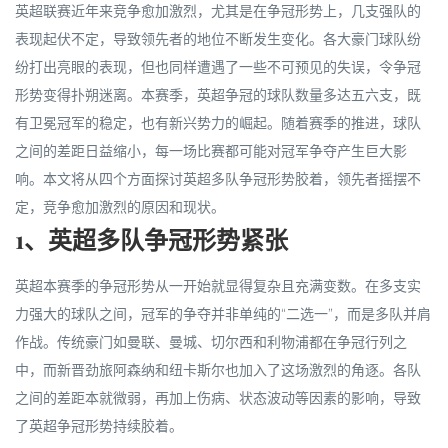
英超联赛近年来竞争愈加激烈，尤其是在争冠形势上，几支强队的
表现起伏不定，导致领先者的地位不断发生变化。各大豪门球队纷
纷打出亮眼的表现，但也同样遭遇了一些不可预见的失误，令争冠
形势变得扑朔迷离。本赛季，英超争冠的球队数量多达五六支，既
有卫冕冠军的稳定，也有新兴势力的崛起。随着赛季的推进，球队
之间的差距日益缩小，每一场比赛都可能对冠军争夺产生巨大影
响。本文将从四个方面探讨英超多队争冠形势胶着，领先者摇摆不
定，竞争愈加激烈的原因和现状。
1、英超多队争冠形势紧张
英超本赛季的争冠形势从一开始就显得复杂且充满变数。在多支实
力强大的球队之间，冠军的争夺并非单纯的“二选一”，而是多队并肩
作战。传统豪门如曼联、曼城、切尔西和利物浦都在争冠行列之
中，而新晋劲旅阿森纳和纽卡斯尔也加入了这场激烈的角逐。各队
之间的差距本就微弱，再加上伤病、状态波动等因素的影响，导致
了英超争冠形势持续胶着。