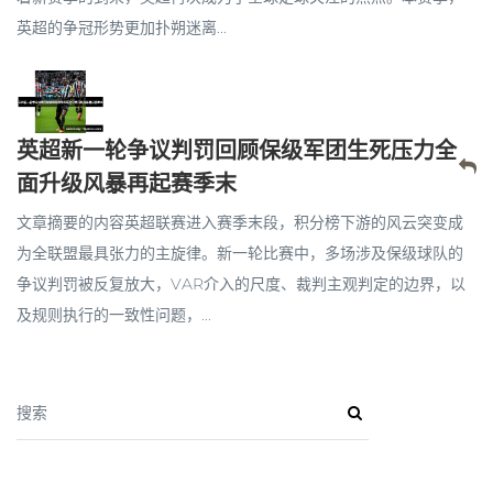
英超的争冠形势更加扑朔迷离...
英超新一轮争议判罚回顾保级军团生死压力全
面升级风暴再起赛季末
文章摘要的内容英超联赛进入赛季末段，积分榜下游的风云突变成
为全联盟最具张力的主旋律。新一轮比赛中，多场涉及保级球队的
争议判罚被反复放大，VAR介入的尺度、裁判主观判定的边界，以
及规则执行的一致性问题，...
搜索