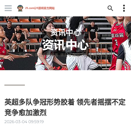
资讯中心
首页
资讯中心
英超多队争冠形势胶着 领先者摇摆不定竞争愈加激烈
英超多队争冠形势胶着 领先者摇摆不定
竞争愈加激烈
2026-03-04 09:59:19