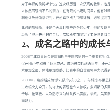
对于年轻的詹姆斯来说，这次经历是一次沉痛的教训，也
人依然展现出不凡的潜力，在有限的出场时间里，他有过
利也让詹姆斯意识到，要想真正成为顶级球员，必须提高
此时的詹姆斯，还是个天真且有些迷茫的少年，他的篮球
经历了奥运失利的痛苦后，詹姆斯更加坚定了要在世界舞
2、成名之路中的成长
2008年北京奥运会是詹姆斯与美国男篮的一个重要转折
仅在NBA中取得了巨大成就，成为联盟的超级巨星，还在
术更加全面，体能更加成熟，比赛中的自信和领导力也得
2008年，詹姆斯成为“梦八队”的核心之一，与科比·布
进攻端火力全开，防守上的表现也令人惊叹。詹姆斯的多
传球、抢篮板、以及防守来为球队做出贡献。最终，美国
面能力。