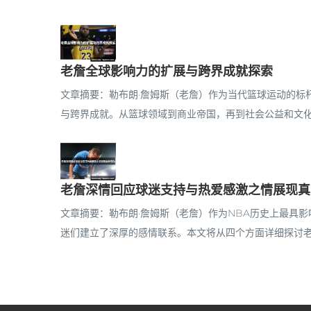
老詹全球影响力的扩展与跨界成就探索
文章摘要：勒布朗·詹姆斯（老詹）作为当代篮球运动的标
与跨界成就。从篮球领域到商业帝国，再到社会公益和文化创
老詹深情回应球迷支持与热爱感激之情展现真
文章摘要：勒布朗·詹姆斯（老詹）作为NBA历史上最具
迷们建立了深厚的感情联系。本文将从四个方面详细探讨老詹