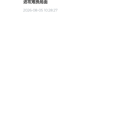
进攻难挽局面
2026-08-05 10:28:27