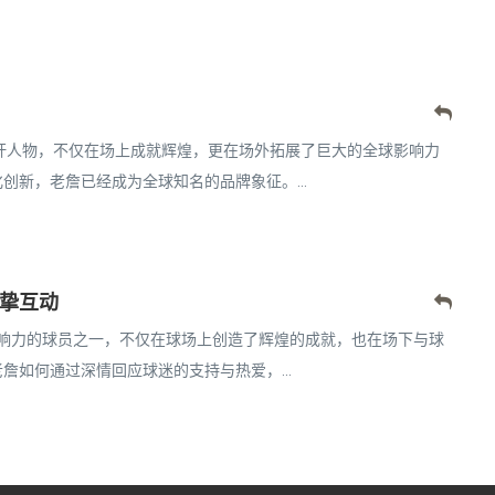
杆人物，不仅在场上成就辉煌，更在场外拓展了巨大的全球影响力
新，老詹已经成为全球知名的品牌象征。...
挚互动
影响力的球员之一，不仅在球场上创造了辉煌的成就，也在场下与球
如何通过深情回应球迷的支持与热爱，...