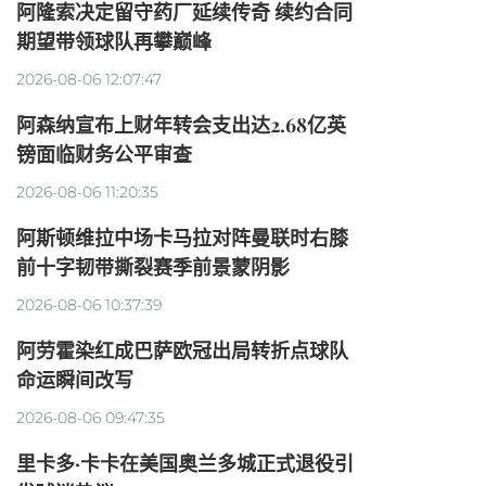
阿隆索决定留守药厂延续传奇 续约合同
期望带领球队再攀巅峰
2026-08-06 12:07:47
阿森纳宣布上财年转会支出达2.68亿英
镑面临财务公平审查
2026-08-06 11:20:35
阿斯顿维拉中场卡马拉对阵曼联时右膝
前十字韧带撕裂赛季前景蒙阴影
2026-08-06 10:37:39
阿劳霍染红成巴萨欧冠出局转折点球队
命运瞬间改写
2026-08-06 09:47:35
里卡多·卡卡在美国奥兰多城正式退役引