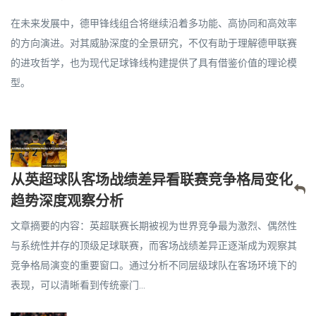
在未来发展中，德甲锋线组合将继续沿着多功能、高协同和高效率
的方向演进。对其威胁深度的全景研究，不仅有助于理解德甲联赛
的进攻哲学，也为现代足球锋线构建提供了具有借鉴价值的理论模
型。
从英超球队客场战绩差异看联赛竞争格局变化
趋势深度观察分析
文章摘要的内容：英超联赛长期被视为世界竞争最为激烈、偶然性
与系统性并存的顶级足球联赛，而客场战绩差异正逐渐成为观察其
竞争格局演变的重要窗口。通过分析不同层级球队在客场环境下的
表现，可以清晰看到传统豪门...