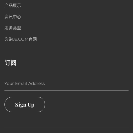
产品展示
资讯中心
服务类型
咨询J9.COM官网
订阅
Your Email Address
Sign Up