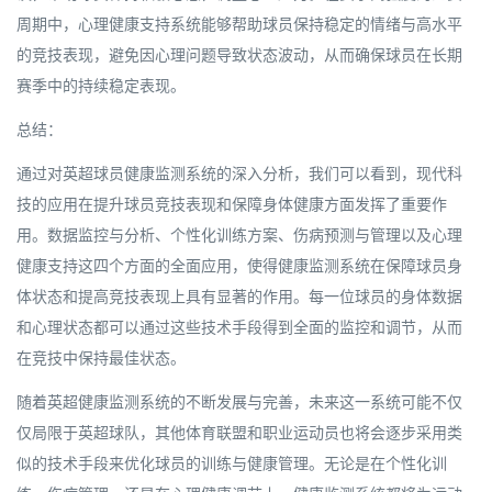
周期中，心理健康支持系统能够帮助球员保持稳定的情绪与高水平
的竞技表现，避免因心理问题导致状态波动，从而确保球员在长期
赛季中的持续稳定表现。
总结：
通过对英超球员健康监测系统的深入分析，我们可以看到，现代科
技的应用在提升球员竞技表现和保障身体健康方面发挥了重要作
用。数据监控与分析、个性化训练方案、伤病预测与管理以及心理
健康支持这四个方面的全面应用，使得健康监测系统在保障球员身
体状态和提高竞技表现上具有显著的作用。每一位球员的身体数据
和心理状态都可以通过这些技术手段得到全面的监控和调节，从而
在竞技中保持最佳状态。
随着英超健康监测系统的不断发展与完善，未来这一系统可能不仅
仅局限于英超球队，其他体育联盟和职业运动员也将会逐步采用类
似的技术手段来优化球员的训练与健康管理。无论是在个性化训