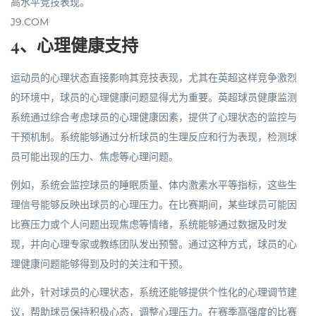
高水平竞技表现。
J9.COM
4、心理健康支持
运动员的心理状态直接影响其竞技表现，尤其在英超这样竞争激烈
的环境中，球员的心理健康问题显得尤为重要。英超球员健康监测
系统通过综合考虑球员的心理健康因素，提供了心理状态的监控与
干预机制。系统能够通过分析球员的生理反应和行为表现，检测球
员可能出现的压力、焦虑等心理问题。
例如，系统会监控球员的睡眠质量、体内激素水平等指标，这些生
理信号能够反映出球员的心理压力。在比赛期间，某些球员可能因
比赛压力或个人问题出现焦虑等情绪，系统能够通过数据及时发
现，并向心理专家或教练团队发出预警。通过这种方式，球员的心
理健康问题能够得到及时的关注和干预。
此外，针对球员的心理状态，系统还能够提供个性化的心理调节建
议，帮助球员保持积极心态，调整心理压力。在赛季高强度的比赛