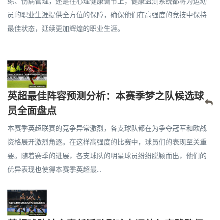
练、伤病管理，还是在心理健康调节上，健康监测系统都将为运动
员的职业生涯提供全方位的保障，确保他们在高强度的竞技中保持
最佳状态，延续更加辉煌的职业生涯。
英超最佳阵容预测分析：本赛季梦之队候选球
员全面盘点
本赛季英超联赛的竞争异常激烈，各支球队都在为争夺冠军和欧战
资格展开激烈角逐。在这样高强度的比赛中，球员们的表现至关重
要。随着赛季的进展，各支球队的明星球员纷纷脱颖而出，他们的
优异表现也使得本赛季英超最...