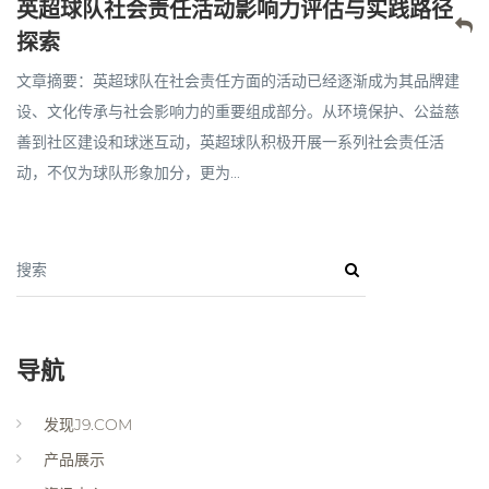
英超球队社会责任活动影响力评估与实践路径
探索
文章摘要：英超球队在社会责任方面的活动已经逐渐成为其品牌建
设、文化传承与社会影响力的重要组成部分。从环境保护、公益慈
善到社区建设和球迷互动，英超球队积极开展一系列社会责任活
动，不仅为球队形象加分，更为...
搜索
导航
发现J9.COM
产品展示