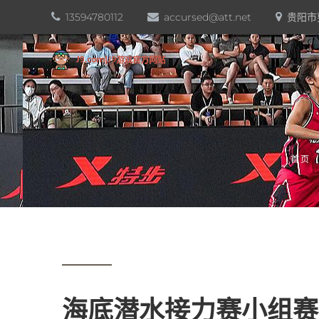
13594780112
accursed@att.net
贵阳市
首页
海底潜水接力赛小组赛