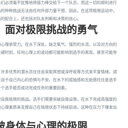
员们必须毫不犹豫地将接力棒交给下一个队员，而这一切的顺利进行
临的种种挑战无法由任何外部力量干预，因此，在这项极限运动中，
巧的配合上，还包括对队友判断和决策的信心。
：面对极限挑战的勇气
的心理承受力。在水下深处，缺乏氧气、强烈的水流、以及对方向的
关键时刻，任何心理上的波动都可能影响到选手的表现，甚至可能导
。许多优秀的潜水员往往会采取冥想或深呼吸等方式来平复情绪，调
来自于自己内心的恐惧与不安。在水下的孤独感和无助感往往是选手
一个选手能否成功完成任务的重要因素。
对自我极限的挑战。选手们需要突破自我设限，在水下完成高强度的
的心理素质来支撑自己在极限状态下持续前进。这种在压力下爆发出
破身体与心理的极限