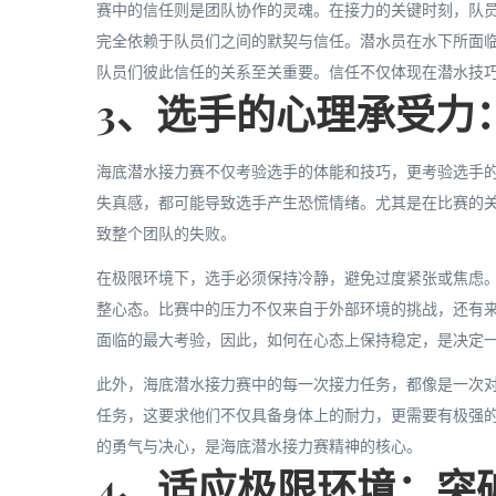
赛中的信任则是团队协作的灵魂。在接力的关键时刻，队
完全依赖于队员们之间的默契与信任。潜水员在水下所面
队员们彼此信任的关系至关重要。信任不仅体现在潜水技
3、选手的心理承受力
海底潜水接力赛不仅考验选手的体能和技巧，更考验选手
失真感，都可能导致选手产生恐慌情绪。尤其是在比赛的
致整个团队的失败。
在极限环境下，选手必须保持冷静，避免过度紧张或焦虑
整心态。比赛中的压力不仅来自于外部环境的挑战，还有
面临的最大考验，因此，如何在心态上保持稳定，是决定
此外，海底潜水接力赛中的每一次接力任务，都像是一次
任务，这要求他们不仅具备身体上的耐力，更需要有极强
的勇气与决心，是海底潜水接力赛精神的核心。
4、适应极限环境：突