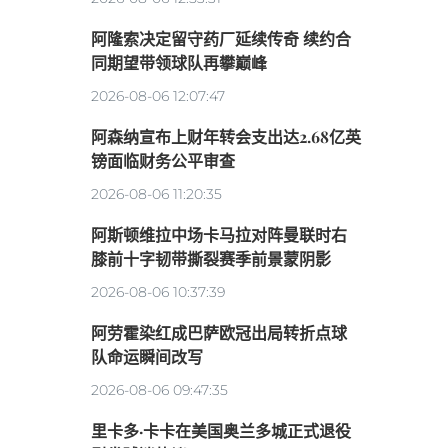
阿隆索决定留守药厂延续传奇 续约合
同期望带领球队再攀巅峰
2026-08-06 12:07:47
阿森纳宣布上财年转会支出达2.68亿英
镑面临财务公平审查
2026-08-06 11:20:35
阿斯顿维拉中场卡马拉对阵曼联时右
膝前十字韧带撕裂赛季前景蒙阴影
2026-08-06 10:37:39
阿劳霍染红成巴萨欧冠出局转折点球
队命运瞬间改写
2026-08-06 09:47:35
里卡多·卡卡在美国奥兰多城正式退役