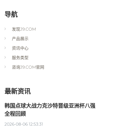
导航
发现J9.COM
产品展示
资讯中心
服务类型
咨询J9.COM官网
最新资讯
韩国点球大战力克沙特晋级亚洲杯八强
全程回顾
2026-08-06 12:53:31