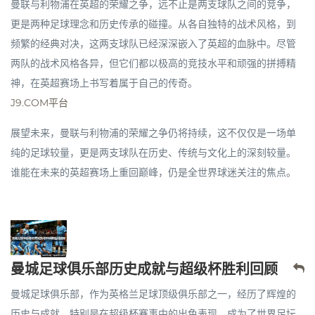
曼联与利物浦在英超的荣耀之争，远不止是两支球队之间的竞争，
更是两种足球理念和历史传承的碰撞。从各自独特的战术风格，到
频繁的经典对决，这两支球队已经深深嵌入了英超的血脉中。尽管
两队的战术风格各异，但它们都以极高的竞技水平和顽强的拼搏精
神，在英超赛场上书写着属于自己的传奇。
J9.COM平台
展望未来，曼联与利物浦的荣耀之争仍将持续，这不仅仅是一场单
纯的足球较量，更是两支球队在历史、传统与文化上的深刻较量。
谁能在未来的英超赛场上重回巅峰，仍是全世界球迷关注的焦点。
曼城足球俱乐部历史成就与超级杯胜利回顾
曼城足球俱乐部，作为英格兰足球顶级俱乐部之一，经历了辉煌的
历史与成就，特别是在超级杯赛事中的出色表现，成为了世界足坛