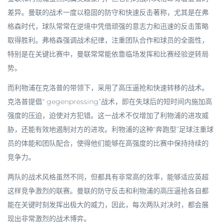
差异。曼联的战术一度以稳固的防守和快速反击著称，尤其是在弗
格森时代，球队常常在逆境中凭借顽强的意志力和迅速的反击策略
取得胜利。弗格森强调战术纪律，注重团队合作和球员的全面性，
特别是在关键比赛中，曼联常常能依靠临场发挥和比赛经验逆转局
势。
而利物浦在克洛普的带领下，采用了高压逼抢和快速转移的战术。
克洛普提倡“ gegenpressing”战术，即在失球后的短时间内施加高
强度的压迫，迫使对方犯错。这一战术不仅增加了利物浦的进攻威
胁，还能有效地遏制对方的进攻。利物浦的这种“奔跑型”足球注重球
员的体能和团队配合，使得他们能够在高强度的比赛中保持持续的
竞争力。
两队的战术风格虽然不同，但都具有非常高的效率，能够适应英超
这样竞争激烈的联赛。曼联的防守反击和利物浦的高压逼抢各自都
能在关键时刻发挥出极大的威力，因此，每次两队对决时，都会展
现出非常激烈的战术博弈。