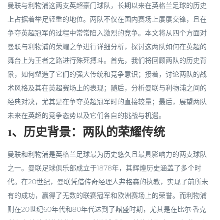
曼联与利物浦这两支英超豪门球队，长期以来在英格兰足球的历史
上占据着举足轻重的地位。两队不仅在国内赛场上屡屡交锋，且在
争夺英超冠军的过程中常常陷入激烈的竞争。本文将从四个方面对
曼联与利物浦的荣耀之争进行详细分析，探讨这两队如何在英超的
舞台上为王者之路进行殊死搏斗。首先，我们将回顾两队的历史背
景，如何塑造了它们的强大传统和竞争意识；接着，讨论两队的战
术风格及其在英超赛场上的表现；随后，分析曼联与利物浦之间的
经典对决，尤其是在争夺英超冠军时的直接较量；最后，展望两队
未来在英超的竞争态势以及它们各自的挑战与机遇。
1、历史背景：两队的荣耀传统
曼联和利物浦是英格兰足球最为历史悠久且最具影响力的两支球队
之一。曼联足球俱乐部成立于1878年，其辉煌历史涵盖了多个时
代。在20世纪，曼联凭借传奇经理人弗格森的执教，实现了前所未
有的成功，赢得了无数的联赛冠军和欧洲赛场上的荣誉。而利物浦
则在20世纪60年代和80年代达到了鼎盛时期，尤其是在比尔·香克