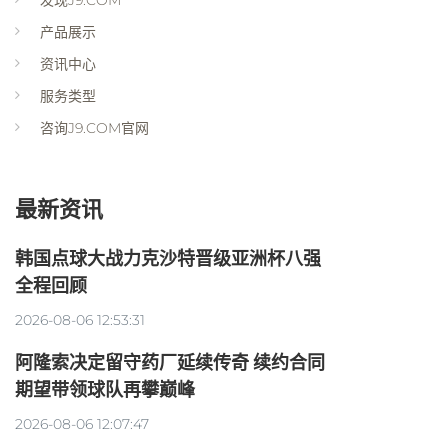
发现J9.COM
产品展示
资讯中心
服务类型
咨询J9.COM官网
最新资讯
韩国点球大战力克沙特晋级亚洲杯八强
全程回顾
2026-08-06 12:53:31
阿隆索决定留守药厂延续传奇 续约合同
期望带领球队再攀巅峰
2026-08-06 12:07:47