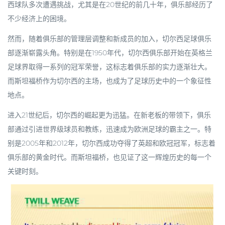
西球队多次遭遇挑战，尤其是在20世纪的前几十年，俱乐部经历了
不少经济上的困境。
然而，随着俱乐部的管理层调整和新成员的加入，切尔西足球俱乐
部逐渐崭露头角。特别是在1950年代，切尔西俱乐部开始在英格兰
足球界取得一系列的冠军荣誉，这标志着俱乐部的实力逐渐壮大。
而斯坦福桥作为切尔西的主场，也成为了足球历史中的一个象征性
地点。
进入21世纪后，切尔西的崛起更为迅猛。在新老板的带领下，俱乐
部通过引进世界级球员和教练，迅速成为欧洲足球的霸主之一。特
别是2005年和2012年，切尔西成功夺得了英超和欧冠冠军，标志着
俱乐部的黄金时代。而斯坦福桥，也见证了这一辉煌历史的每一个
关键时刻。