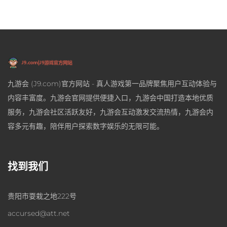
九游会 (J9.com)官方网站 - 真人游戏第一品牌聚焦用户互动体验与
内容丰富度。九游会官网提供便捷入口，九游会中国打造本地优质
服务，九游会社区活跃友好，九游会互动激发交流热情，九游会内
容多元有趣，陪伴用户探索数字娱乐的无限可能。
找到我们
贵阳市耍栽之地222号
accursed@att.net