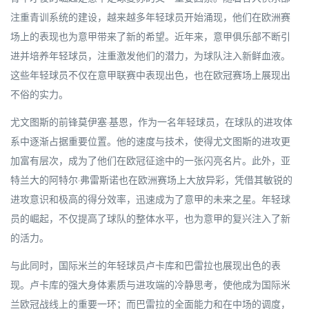
注重青训系统的建设，越来越多年轻球员开始涌现，他们在欧洲赛
场上的表现也为意甲带来了新的希望。近年来，意甲俱乐部不断引
进并培养年轻球员，注重激发他们的潜力，为球队注入新鲜血液。
这些年轻球员不仅在意甲联赛中表现出色，也在欧冠赛场上展现出
不俗的实力。
尤文图斯的前锋莫伊塞·基恩，作为一名年轻球员，在球队的进攻体
系中逐渐占据重要位置。他的速度与技术，使得尤文图斯的进攻更
加富有层次，成为了他们在欧冠征途中的一张闪亮名片。此外，亚
特兰大的阿特尔·弗雷斯诺也在欧洲赛场上大放异彩，凭借其敏锐的
进攻意识和极高的得分效率，迅速成为了意甲的未来之星。年轻球
员的崛起，不仅提高了球队的整体水平，也为意甲的复兴注入了新
的活力。
与此同时，国际米兰的年轻球员卢卡库和巴雷拉也展现出色的表
现。卢卡库的强大身体素质与进攻端的冷静思考，使他成为国际米
兰欧冠战线上的重要一环；而巴雷拉的全面能力和在中场的调度，