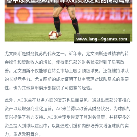
尤文图斯是财务复苏的代表之一。近年来，尤文图斯通过精准的转
会操作和赞助收入的增长，使得俱乐部的财务状况得到了显著改
善。尤文图斯不仅能够在转会市场上吸引顶级球员，还能维持球队
的长期竞争力。尤文图斯的成功证明了财务管理对球队复苏的重要
性，也为其他意甲俱乐部提供了可借鉴的经验。
此外，AC米兰在财务方面的复苏也显而易见。通过出售部分非核心
资产以及增强商业化运营，AC米兰得以改善其财务状况，为球队的
复兴提供了有力支持。AC米兰逐步恢复了其财务健康，并将更多的
资金投入到球队建设中，以期通过引援和内部培养来增强球队的实
力，重返欧冠舞台。