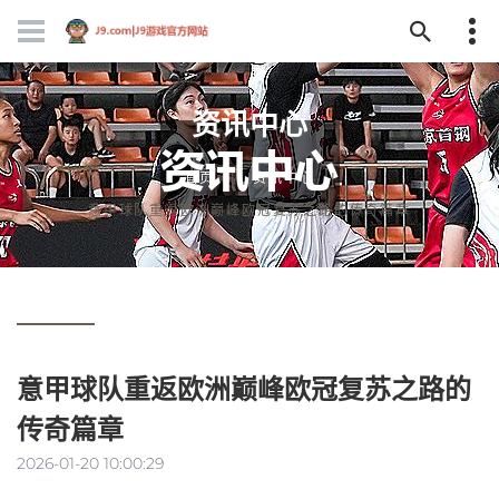
资讯中心
首页
资讯中心
意甲球队重返欧洲巅峰欧冠复苏之路的传奇篇章
意甲球队重返欧洲巅峰欧冠复苏之路的
传奇篇章
2026-01-20 10:00:29