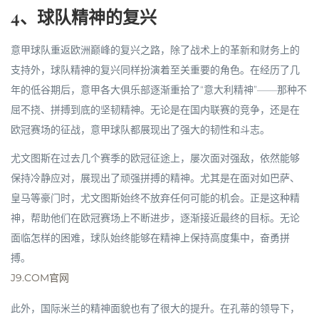
4、球队精神的复兴
意甲球队重返欧洲巅峰的复兴之路，除了战术上的革新和财务上的
支持外，球队精神的复兴同样扮演着至关重要的角色。在经历了几
年的低谷期后，意甲各大俱乐部逐渐重拾了“意大利精神”——那种不
屈不挠、拼搏到底的坚韧精神。无论是在国内联赛的竞争，还是在
欧冠赛场的征战，意甲球队都展现出了强大的韧性和斗志。
尤文图斯在过去几个赛季的欧冠征途上，屡次面对强敌，依然能够
保持冷静应对，展现出了顽强拼搏的精神。尤其是在面对如巴萨、
皇马等豪门时，尤文图斯始终不放弃任何可能的机会。正是这种精
神，帮助他们在欧冠赛场上不断进步，逐渐接近最终的目标。无论
面临怎样的困难，球队始终能够在精神上保持高度集中，奋勇拼
搏。
J9.COM官网
此外，国际米兰的精神面貌也有了很大的提升。在孔蒂的领导下，