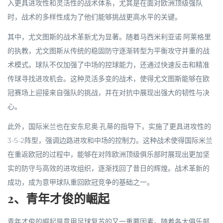
入更具进攻性和灵活性的战术体系，尤其是在面对欧洲顶级强队
时，战术的多样性成为了他们能够挑战更高水平的关键。
其中，尤文图斯的战术革新尤为显著。随着马西米利亚诺·阿莱格里
的执教，尤文图斯从传统的稳固防守逐渐转型为平衡攻守并重的战
术模式。球队不仅加强了中场的控球能力，还通过快速反击和精准
传球寻找进攻机会。这种灵活多变的战术，使得尤文图斯能够在欧
冠赛场上迎接来自强队的挑战，并在对抗中展现出强大的韧性与决
心。
此外，国际米兰也在安东尼奥·孔蒂的指导下，实施了更具进攻性的
3-5-2阵型，强调边路进攻和中场的控制力。这种战术使得国际米兰
在重返欧冠的过程中，能够在对阵欧洲顶级俱乐部时展现出更加坚
实的防守与高效的进攻组织，逐渐找回了昔日的辉煌。战术革新的
成功，成为意甲球队重回欧冠竞争的基础之一。
2、青年才俊的崛起
青年才俊的崛起是意甲足球复苏的又一重要因素。随着各大俱乐部