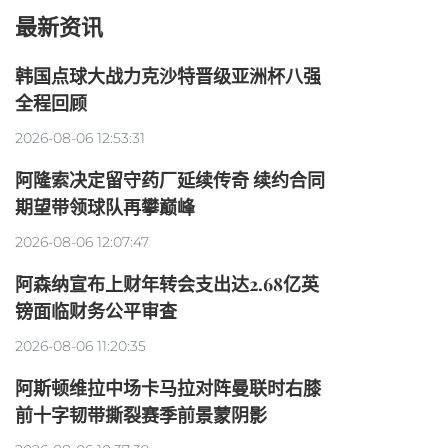
最新资讯
韩国点球大战力克沙特晋级亚洲杯八强
全程回顾
2026-08-06 12:53:31
阿隆索决定留守药厂延续传奇 续约合同
期望带领球队再攀巅峰
2026-08-06 12:07:47
阿森纳宣布上财年转会支出达2.68亿英
镑面临财务公平审查
2026-08-06 11:20:35
阿斯顿维拉中场卡马拉对阵曼联时右膝
前十字韧带撕裂赛季前景蒙阴影