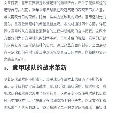
文章摘要：意甲联赛曾是欧洲足球的巅峰舞台，产生了无数辉煌的
足球传奇。然而，近年来意甲球队在欧冠赛场的表现不尽如人意，
难以再现昔日的荣耀。随着一些实力派球队的崛起，意甲逐渐走向
复苏，重返欧洲巅峰的希望重新点燃。本文将通过四个方面，详细
探讨意甲球队在重返欧冠舞台的过程中所经历的奋斗历程。这四个
方面分别为：意甲球队的战术革新、青年才俊的崛起、意甲俱乐部
的财务复苏以及球队精神的复兴。通过这些方面的剖析，全面展现
意甲足球如何在时代变迁中逐渐恢复其昔日的辉煌，向着欧冠复苏
之路奋勇前行。
1、意甲球队的战术革新
随着足球战术的不断进化，意甲球队在战术上也经历了不断的变
革。从传统的防守反击战术，到现代化的高压逼抢、控球打法，意
甲球队的战术理念发生了巨大转变。这种转变不仅使得球队的比赛
风格更加多样化，也提高了在欧洲赛场上的竞争力。以尤文图斯和
国际米兰为代表的球队，逐步摆脱了单一的防守反击战术，积极引