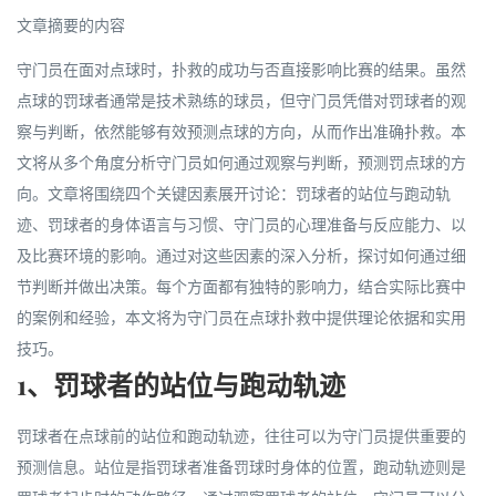
文章摘要的内容
守门员在面对点球时，扑救的成功与否直接影响比赛的结果。虽然
点球的罚球者通常是技术熟练的球员，但守门员凭借对罚球者的观
察与判断，依然能够有效预测点球的方向，从而作出准确扑救。本
文将从多个角度分析守门员如何通过观察与判断，预测罚点球的方
向。文章将围绕四个关键因素展开讨论：罚球者的站位与跑动轨
迹、罚球者的身体语言与习惯、守门员的心理准备与反应能力、以
及比赛环境的影响。通过对这些因素的深入分析，探讨如何通过细
节判断并做出决策。每个方面都有独特的影响力，结合实际比赛中
的案例和经验，本文将为守门员在点球扑救中提供理论依据和实用
技巧。
1、罚球者的站位与跑动轨迹
罚球者在点球前的站位和跑动轨迹，往往可以为守门员提供重要的
预测信息。站位是指罚球者准备罚球时身体的位置，跑动轨迹则是