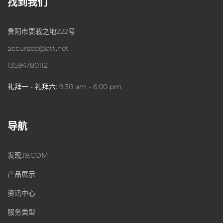
找到我们
贵阳市耍栽之地222号
accursed@att.net
13594780112
礼拜一 - 礼拜六:
9:30 am - 6:00 pm
导航
发现J9.COM
产品展示
资讯中心
服务类型