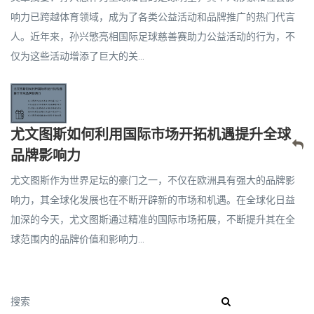
响力已跨越体育领域，成为了各类公益活动和品牌推广的热门代言
人。近年来，孙兴慜亮相国际足球慈善赛助力公益活动的行为，不
仅为这些活动增添了巨大的关...
尤文图斯如何利用国际市场开拓机遇提升全球
品牌影响力
尤文图斯作为世界足坛的豪门之一，不仅在欧洲具有强大的品牌影
响力，其全球化发展也在不断开辟新的市场和机遇。在全球化日益
加深的今天，尤文图斯通过精准的国际市场拓展，不断提升其在全
球范围内的品牌价值和影响力...
搜索