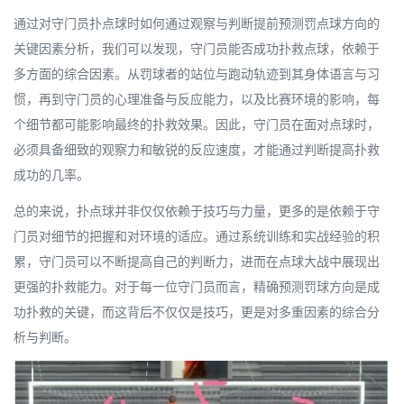
通过对守门员扑点球时如何通过观察与判断提前预测罚点球方向的
关键因素分析，我们可以发现，守门员能否成功扑救点球，依赖于
多方面的综合因素。从罚球者的站位与跑动轨迹到其身体语言与习
惯，再到守门员的心理准备与反应能力，以及比赛环境的影响，每
个细节都可能影响最终的扑救效果。因此，守门员在面对点球时，
必须具备细致的观察力和敏锐的反应速度，才能通过判断提高扑救
成功的几率。
总的来说，扑点球并非仅仅依赖于技巧与力量，更多的是依赖于守
门员对细节的把握和对环境的适应。通过系统训练和实战经验的积
累，守门员可以不断提高自己的判断力，进而在点球大战中展现出
更强的扑救能力。对于每一位守门员而言，精确预测罚球方向是成
功扑救的关键，而这背后不仅仅是技巧，更是对多重因素的综合分
析与判断。