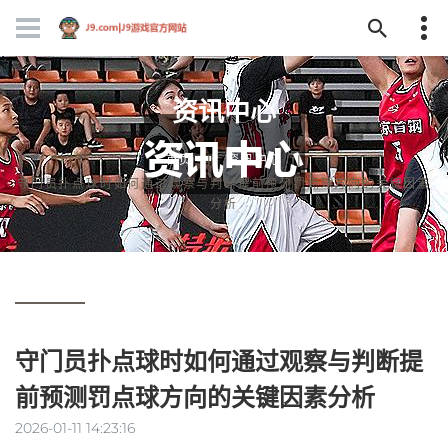
资讯中心
首页
资讯中心
守门员扑点球时如何通过观察与判断提前预测罚点球方向的关键因素
分析
守门员扑点球时如何通过观察与判断提
前预测罚点球方向的关键因素分析
2026-01-11 14:23:16