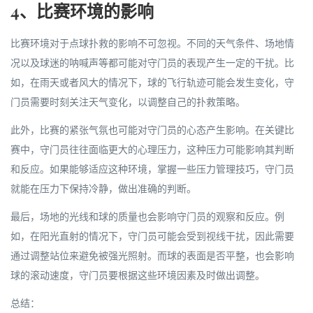
4、比赛环境的影响
比赛环境对于点球扑救的影响不可忽视。不同的天气条件、场地情
况以及球迷的呐喊声等都可能对守门员的表现产生一定的干扰。比
如，在雨天或者风大的情况下，球的飞行轨迹可能会发生变化，守
门员需要时刻关注天气变化，以调整自己的扑救策略。
此外，比赛的紧张气氛也可能对守门员的心态产生影响。在关键比
赛中，守门员往往面临更大的心理压力，这种压力可能影响其判断
和反应。如果能够适应这种环境，掌握一些压力管理技巧，守门员
就能在压力下保持冷静，做出准确的判断。
最后，场地的光线和球的质量也会影响守门员的观察和反应。例
如，在阳光直射的情况下，守门员可能会受到视线干扰，因此需要
通过调整站位来避免被强光照射。而球的表面是否平整，也会影响
球的滚动速度，守门员要根据这些环境因素及时做出调整。
总结：