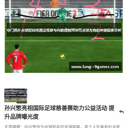
孙兴慜亮相国际足球慈善赛助力公益活动 提
升品牌曝光度
文章摘要：孙兴慜作为全球知名的足球明星，其个人形象和社会影