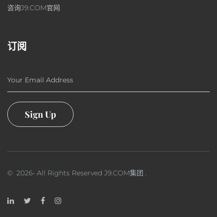
咨询J9.COM官网
订阅
Your Email Address
Sign Up
©
2026
- All Rights Reserved
J9.COM集团
.