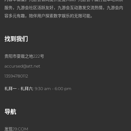
服务，九游会社区活跃友好，九游会互动激发交流热情，九游会内
容多元有趣，陪伴用户探索数字娱乐的无限可能。
找到我们
贵阳市耍栽之地222号
accursed@att.net
13594780112
礼拜一 - 礼拜六:
9:30 am - 6:00 pm
导航
发现J9.COM