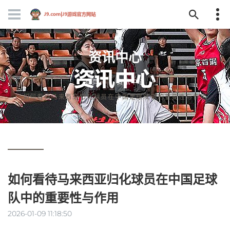
资讯中心
首页
资讯中心
如何看待马来西亚归化球员在中国足球队中的重要性与作用
如何看待马来西亚归化球员在中国足球
队中的重要性与作用
2026-01-09 11:18:50