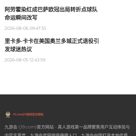
阿劳霍染红成巴萨欧冠出局转折点球队
命运瞬间改写
2026-08-06 09:47:35
里卡多·卡卡在美国奥兰多城正式退役引
发球迷热议
2026-08-05 12:43:59
九游会 (J9.com)官方网站 - 真人游戏第一品牌聚焦用户互动体验与
内容丰富度。九游会官网提供便捷入口，九游会中国打造本地优质