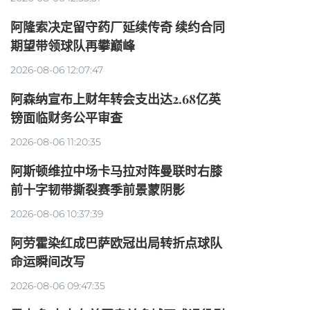
阿隆索决定留守药厂延续传奇 续约合同
期望带领球队再攀巅峰
2026-08-06 12:07:47
阿森纳宣布上财年转会支出达2.68亿英
镑面临财务公平审查
2026-08-06 11:20:35
阿斯顿维拉中场卡马拉对阵曼联时右膝
前十字韧带撕裂赛季前景蒙阴影
2026-08-06 10:37:39
阿劳霍染红成巴萨欧冠出局转折点球队
命运瞬间改写
2026-08-06 09:47:35