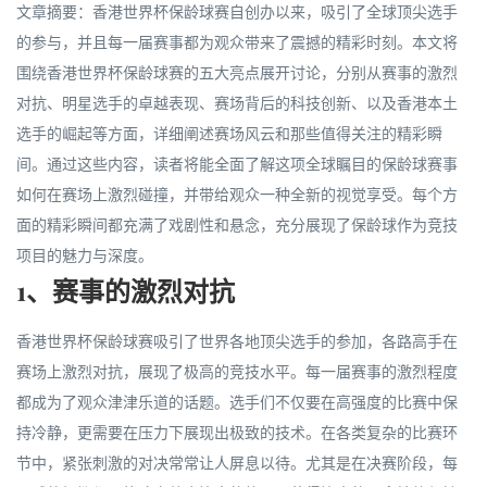
文章摘要：香港世界杯保龄球赛自创办以来，吸引了全球顶尖选手
的参与，并且每一届赛事都为观众带来了震撼的精彩时刻。本文将
围绕香港世界杯保龄球赛的五大亮点展开讨论，分别从赛事的激烈
对抗、明星选手的卓越表现、赛场背后的科技创新、以及香港本土
选手的崛起等方面，详细阐述赛场风云和那些值得关注的精彩瞬
间。通过这些内容，读者将能全面了解这项全球瞩目的保龄球赛事
如何在赛场上激烈碰撞，并带给观众一种全新的视觉享受。每个方
面的精彩瞬间都充满了戏剧性和悬念，充分展现了保龄球作为竞技
项目的魅力与深度。
1、赛事的激烈对抗
香港世界杯保龄球赛吸引了世界各地顶尖选手的参加，各路高手在
赛场上激烈对抗，展现了极高的竞技水平。每一届赛事的激烈程度
都成为了观众津津乐道的话题。选手们不仅要在高强度的比赛中保
持冷静，更需要在压力下展现出极致的技术。在各类复杂的比赛环
节中，紧张刺激的对决常常让人屏息以待。尤其是在决赛阶段，每