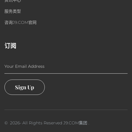
资讯中心
服务类型
咨询J9.COM官网
订阅
Your Email Address
Sign Up
©
2026
- All Rights Reserved
J9.COM集团
.