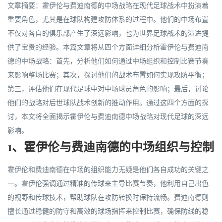
文章摘要：霍伊伦与费迪南德的中场战略在现代足球战术中扮演着
重要角色，尤其是在球队构建攻防体系的过程中。他们的中场布置
不仅对各自的俱乐部产生了深远影响，也为世界足球战术的演进提
供了宝贵的经验。本篇文章将从四个方面详细分析霍伊伦与费迪南
德的中场战略：首先，分析他们如何通过中场组织和控制比赛节奏
来影响整场比赛；其次，探讨他们的战术布置如何实现攻防平衡；
第三，评估他们在现代足球中对中场球员角色的影响；最后，讨论
他们的战略对后世球队战术创新的推动作用。通过这四个方面的探
讨，本文将全面揭示霍伊伦与费迪南德中场战略对现代足球的深远
影响。
1、霍伊伦与费迪南德的中场组织与控制
霍伊伦和费迪南德在中场的组织能力无疑是他们各自成功的关键之
一。霍伊伦强调通过精准的传球来主导比赛节奏，他利用自己出色
的视野和传球技术，帮助球队在攻防转换时保持流畅。费迪南德则
擅长通过稳健的防守和高效的球场指挥来控制比赛，确保防线的稳