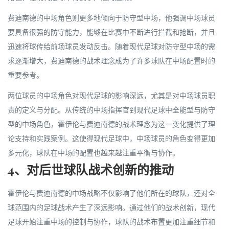
费迪南德的中场角色则更多地倾向于防守型中场，他强调中场球员
要具备很强的防守能力，能够在比赛中不断进行拦截和抢断，并且
迅速将球传给前场球员发动反击。随着现代足球对防守型中场的需
求逐渐增大，费迪南德的战术理念成为了许多球队在中场配置时的
重要参考。
两位球员的中场角色对现代足球的影响深远，尤其是对中场球员职
责的定义与分配。从传统的中场指挥官到现代足球中全能型与防守
型的中场角色，霍伊伦与费迪南德的战术理念为这一变化提供了理
论支持和实践案例。这使得现代足球中，中场球员的角色变得更加
多元化，球队在中场的配置也越来越注重平衡与协作。
4、对后世球队战术创新的推动
霍伊伦与费迪南德的中场战略不仅影响了他们所在的球队，还对全
球范围内的足球战术产生了深远影响。通过他们的战术创新，现代
足球开始注重中场的控制与协作，球队的战术布置更加注重细节和