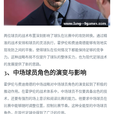
两位球员的战术布置深刻影响了球队在比赛中的攻防转换。通过精
准的战术安排和球员的灵活执行，霍伊伦和费迪南德能够有效地实
现攻防之间的平衡，使得球队在任何情况下都能保持足够的竞争
力。这种战略布局不仅提升了球队的整体实力，也为现代足球战术
的发展提供了新的思路。
3、中场球员角色的演变与影响
霍伊伦与费迪南德的中场战略对中场球员角色的演变起到了积极的
推动作用。在霍伊伦的战术体系中，中场球员不仅要具备出色的技
术，还要有强烈的场上意识和阅读比赛的能力。他要求中场球员在
比赛中能够随时调整位置，控制比赛节奏。这种全能型的中场球员
角色，在现代足球中得到了广泛的应用。