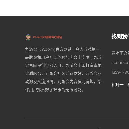
找到我
九游会 (J9.com)官方网站 - 真人游戏第一
贵阳市耍
品牌聚焦用户互动体验与内容丰富度。九游
accurse
会官网提供便捷入口，九游会中国打造本地
13594780
优质服务，九游会社区活跃友好，九游会互
动激发交流热情，九游会内容多元有趣，陪
礼拜一 - 
伴用户探索数字娱乐的无限可能。