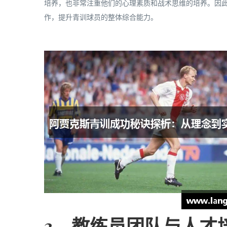
培养，也非常注重他们的心理素质和战术思维的培养。因
作，提升青训球员的整体综合能力。
3、教练员团队与人才