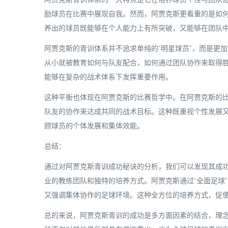
励球员在比赛中展现自我。然而，阿贾克斯更看重的是如
养出的球员既能够在个人能力上有所突破，又能够在团队
阿贾克斯的青训体系并不追求单纯的“明星球员”，而是更
从小就被教育如何与队友配合，如何通过团队协作来取得
能够在复杂的战术体系下发挥重要作用。
这种平衡也体现在阿贾克斯的比赛哲学中。在阿贾克斯的
队友的协作来达成共同的战术目标。这种既重视个性发展
顾球员的个体发展和集体效能。
总结：
通过对阿贾克斯青训成功秘诀的分析，我们可以发现其成
业的教练团队和独特的培养方式。阿贾克斯通过“全面足球
又强调集体协作的足球环境。这种全方位的培养方式，促
总的来说，阿贾克斯青训的成功是多方面因素的结合，理