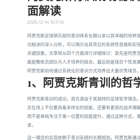
面解读
2025-12-14 10:11:10
阿贾克斯足球俱乐部的青训体系长期以来以其卓越的培养
功秘诀的深入分析，可以揭示出其背后的系统性思维和实
关键因素。文章将从四个方面进行详细探讨：首先是阿贾
面是教练员团队与人才培养的结合，最后则是球员个性发
阿贾克斯如何通过系统化的青训方式培养出大量优秀球员
1、阿贾克斯青训的哲
阿贾克斯青训的成功，首先源自于其独特的足球哲学理念。这种理
员在场上不仅要具备多样化的技能，还要有更高的战术理
而不是单纯专注于某一位置的技能提升。通过这种方式，
求。
这一理念的实现依赖于青训系统的长期规划。阿贾克斯通