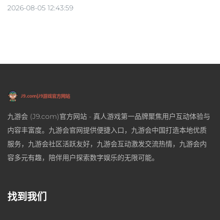
2026-08-05 12:43:59
九游会 (J9.com)官方网站 - 真人游戏第一品牌聚焦用户互动体验与
内容丰富度。九游会官网提供便捷入口，九游会中国打造本地优质
服务，九游会社区活跃友好，九游会互动激发交流热情，九游会内
容多元有趣，陪伴用户探索数字娱乐的无限可能。
找到我们