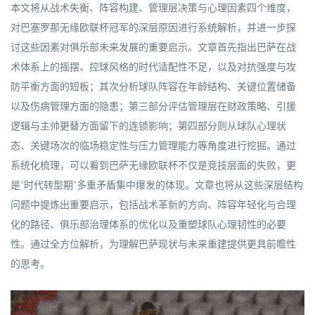
本文将从战术失衡、阵容构建、管理层决策与心理因素四个维度，
对巴塞罗那无缘欧联杯冠军的深层原因进行系统解析，并进一步探
讨这些因素对俱乐部未来发展的重要启示。文章首先指出巴萨在战
术体系上的摇摆、控球风格的时代适配性不足，以及对抗强度与攻
防平衡方面的短板；其次分析球队阵容在年龄结构、关键位置储备
以及伤病管理方面的隐患；第三部分评估管理层在财政策略、引援
逻辑与主帅更替方面留下的连锁影响；第四部分则从球队心理状
态、关键场次的临场稳定性与压力管理能力等角度进行挖掘。通过
系统化梳理，可以看到巴萨无缘欧联杯不仅是竞技层面的失败，更
是“时代转型期”多重矛盾集中爆发的体现。文章也将从这些深层结构
问题中提炼出重要启示，包括战术革新的方向、阵容年轻化与合理
化的路径、俱乐部治理体系的优化以及重塑球队心理韧性的必要
性。通过全方位解析，为理解巴萨现状与未来重建提供更具前瞻性
的思考。