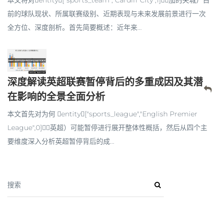
前的球队现状、所属联赛级别、近期表现与未来发展前景进行一次
全方位、深度剖析。首先简要概述：近年来...
深度解读英超联赛暂停背后的多重成因及其潜
在影响的全景全面分析
本文首先对为何 entity["sports_league","English Premier
League",0]（英超）可能暂停进行展开整体性概括，然后从四个主
要维度深入分析英超暂停背后的成...
搜索