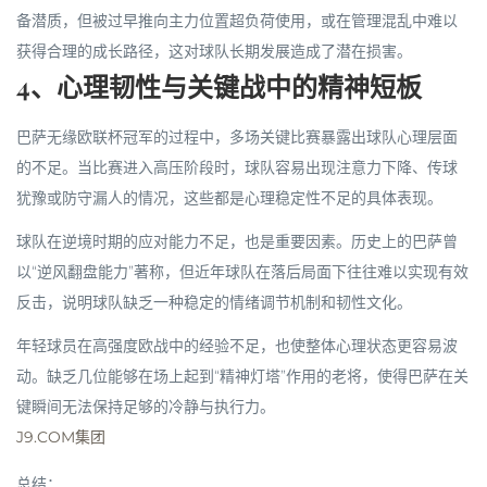
备潜质，但被过早推向主力位置超负荷使用，或在管理混乱中难以
获得合理的成长路径，这对球队长期发展造成了潜在损害。
4、心理韧性与关键战中的精神短板
巴萨无缘欧联杯冠军的过程中，多场关键比赛暴露出球队心理层面
的不足。当比赛进入高压阶段时，球队容易出现注意力下降、传球
犹豫或防守漏人的情况，这些都是心理稳定性不足的具体表现。
球队在逆境时期的应对能力不足，也是重要因素。历史上的巴萨曾
以“逆风翻盘能力”著称，但近年球队在落后局面下往往难以实现有效
反击，说明球队缺乏一种稳定的情绪调节机制和韧性文化。
年轻球员在高强度欧战中的经验不足，也使整体心理状态更容易波
动。缺乏几位能够在场上起到“精神灯塔”作用的老将，使得巴萨在关
键瞬间无法保持足够的冷静与执行力。
J9.COM集团
总结：