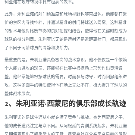
利亚诺在攻守转换中具有极高的效率。
此外，朱利亚诺的射门精准度和球场视野也非常出色。他能够在繁
忙的禁区内寻找空档，并通过精准的射门将球送入网窝。这种精准
的射术与他对比赛节奏的良好把握相结合，使得他在关键时刻成为
球队的得分利器。朱利亚诺无论是远射还是近距离射门，都展现出
了不同于同龄球员的冷静和决断力。
最重要的是，朱利亚诺具备极高的战术意识。他不仅仅是一个依赖
个人能力进攻的球员，还能够在比赛中根据场上形势作出灵活调
整。他经常能够根据球队的需要，时而参与防守，时而回撤组织进
攻，这种多面手的特质使得他在场上无处不在，极大提升了球队的
整体战术层次。
2、朱利亚诺·西蒙尼的俱乐部成长轨迹
朱利亚诺的足球生涯从小就充满了竞争与挑战。身为西蒙尼之子，
他的成长道路注定与众不同。从阿根廷的青训系统起步，朱利亚诺
早期便表现出了超乎常人的天赋。尽管身处在父亲声名显赫的阴影