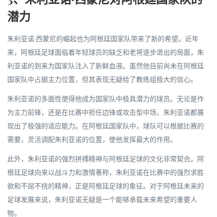
潜力
朱利亚诺·西蒙尼的崛起也为阿根廷国家队带来了新的希望。近年
来，阿根廷足球面临着年轻球员的缺乏和老将逐步退出的局面，朱
利亚诺的到来为国家队注入了新鲜血液。虽然他目前尚未在阿根廷
国家队中占据主力位置，但其表现无疑给了教练组极大的信心。
朱利亚诺的多面性使得他成为国家队中极具潜力的球员。无论是作
为主力前锋，还是在比赛中担任边锋或攻击型中场，朱利亚诺都展
现出了极强的适应能力。在阿根廷国家队中，球队可以根据比赛的
需要，灵活调配朱利亚诺的位置，使他发挥最大的作用。
此外，朱利亚诺的强烈拼搏精神与阿根廷足球的文化非常契合。阿
根廷足球向来以战斗力和激情著称，朱利亚诺在比赛中的强烈求胜
欲和不屈不挠的精神，正是阿根廷足球的象征。对于阿根廷未来的
足球发展来说，朱利亚诺无疑是一个能够承载未来希望的重要人
物。