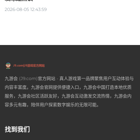
2026-08-05 12:43:59
九游会 (J9.com)官方网站 - 真人游戏第一品牌聚焦用户互动体验与
内容丰富度。九游会官网提供便捷入口，九游会中国打造本地优质
服务，九游会社区活跃友好，九游会互动激发交流热情，九游会内
容多元有趣，陪伴用户探索数字娱乐的无限可能。
找到我们