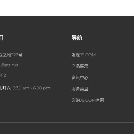
们
导航
栽之地222号
发现J9.COM
d@att.net
产品展示
112
资讯中心
礼拜六:
9:30 am - 6:00 pm
服务类型
咨询J9.COM官网