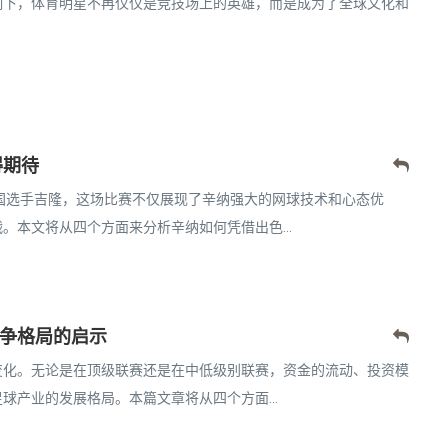
响下，体育明星不再仅仅是竞技场上的英雄，而是成为了全球文化和
得期待
国选手吉隆，这场比赛不仅展现了辛纳强大的网球技术和心态优
本文将从四个方面来分析辛纳如何凭借出色...
争格局的启示
变化。无论是在顶级联赛还是在中低级别联赛，资金的流动、投资模
产业的发展格局。本篇文章将从四个方面...