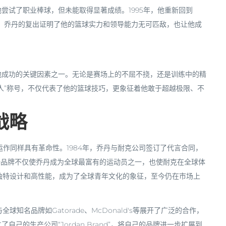
尝试了职业棒球，但未能取得显著成绩。1995年，他重新回到
军。乔丹的复出证明了他的篮球实力和领导能力无可匹敌，也让他成
他成功的关键因素之一。无论是赛场上的不屈不挠，还是训练中的精
人”称号，不仅代表了他的篮球技巧，更象征着他敢于超越极限、不
战略
作同样具有革命性。1984年，乔丹与耐克公司签订了代言合同，
”。这一品牌不仅使乔丹成为全球最富有的运动员之一，也使耐克在全球体
因其独特设计和高性能，成为了全球青年文化的象征，至今仍在市场上
全球知名品牌如Gatorade、McDonald's等展开了广泛的合作，
己的生产公司“Jordan Brand”，将自己的品牌进一步扩展到