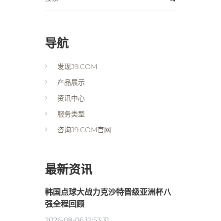
导航
发现J9.COM
产品展示
资讯中心
服务类型
咨询J9.COM官网
最新资讯
韩国点球大战力克沙特晋级亚洲杯八
强全程回顾
2026-08-06 12:53:31