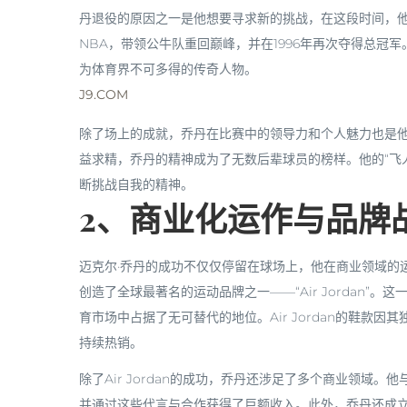
丹退役的原因之一是他想要寻求新的挑战，在这段时间，他
NBA，带领公牛队重回巅峰，并在1996年再次夺得总冠
为体育界不可多得的传奇人物。
J9.COM
除了场上的成就，乔丹在比赛中的领导力和个人魅力也是
益求精，乔丹的精神成为了无数后辈球员的榜样。他的“飞
断挑战自我的精神。
2、商业化运作与品牌
迈克尔·乔丹的成功不仅仅停留在球场上，他在商业领域的运
创造了全球最著名的运动品牌之一——“Air Jordan
育市场中占据了无可替代的地位。Air Jordan的鞋款
持续热销。
除了Air Jordan的成功，乔丹还涉足了多个商业领域。他与
并通过这些代言与合作获得了巨额收入。此外，乔丹还成立了自