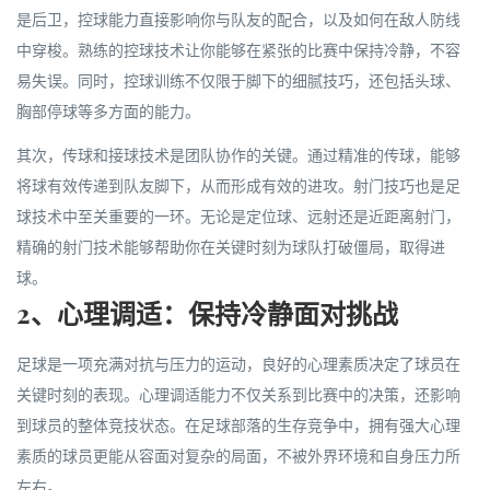
是后卫，控球能力直接影响你与队友的配合，以及如何在敌人防线
中穿梭。熟练的控球技术让你能够在紧张的比赛中保持冷静，不容
易失误。同时，控球训练不仅限于脚下的细腻技巧，还包括头球、
胸部停球等多方面的能力。
其次，传球和接球技术是团队协作的关键。通过精准的传球，能够
将球有效传递到队友脚下，从而形成有效的进攻。射门技巧也是足
球技术中至关重要的一环。无论是定位球、远射还是近距离射门，
精确的射门技术能够帮助你在关键时刻为球队打破僵局，取得进
球。
2、心理调适：保持冷静面对挑战
足球是一项充满对抗与压力的运动，良好的心理素质决定了球员在
关键时刻的表现。心理调适能力不仅关系到比赛中的决策，还影响
到球员的整体竞技状态。在足球部落的生存竞争中，拥有强大心理
素质的球员更能从容面对复杂的局面，不被外界环境和自身压力所
左右。