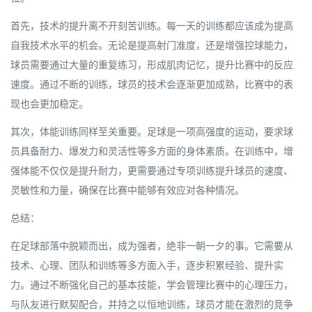
首先，技术的提升离不开刻苦训练。每一天的训练都应该成为提高
自我技术水平的机会。无论是提高射门准度，还是增强控球能力，
球员需要通过大量的重复练习，形成肌肉记忆，提升比赛中的反应
速度。通过不断的训练，球员的技术会逐渐更加成熟，比赛中的表
现也会更加稳定。
其次，体能训练同样至关重要。足球是一项高强度的运动，要求球
员具备耐力、爆发力和灵活性等多方面的身体素质。在训练中，增
强体能不仅仅是提升耐力，更需要通过专项训练提升球员的速度、
灵敏性和力量，确保在比赛中能够有效应对各种情况。
总结：
在足球部落中脱颖而出，成为强者，绝非一朝一夕的事。它需要从
技术、心理、团队和训练等多方面入手，逐步积累经验、提升实
力。通过不断强化自己的基本技能，学会管理比赛中的心理压力，
与队友进行默契配合，并持之以恒地训练，球员才能在激烈的竞争