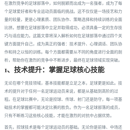
在激烈竞争的足球部落中，如何脱颖而出成为一名强者，成为了每
个足球爱好者和专业运动员面临的挑战。这不仅仅是一场技艺和力
量的较量，更是心理素质、团队协作、策略选择和持续训练的全面
比拼。想要在足球部落中立足并取得成功，必须具备一定的生存技
巧与适应能力。这篇文章将深入解析如何在足球部落中通过四个关
键方面提升自己，成为真正的强者：技术提升、心理调适、团队协
作和持之以恒的训练。每个方面都需要从不同的角度进行全面的剖
析，帮助你在激烈的竞争中不断进步，最终在足球领域实现突破。
1、技术提升：掌握足球核心技能
无论在哪个竞技领域，基本技能都是立足之本，足球更是如此。技
术的提升对于任何一名足球运动员来说，都是从基础到高阶的过
程。在足球比赛中，无论是控球、传球、射门还是防守，每一项基
础技术的掌握都可能决定比赛的胜负。作为一名足球部落的成员，
只有不断练习这些核心技能，才能在激烈的对抗中占据优势。
首先，控球技术是每个足球运动员的基础。无论你是前锋、中场还