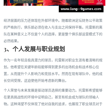
经济层面的压力还体现在外部环境中。随着欧洲足坛财务公平政策
的严格执行，俱乐部必须在收入与支出之间保持平衡。托雷斯的离
队在某种意义上不仅是个人的选择，更是整个俱乐部运营模式下的
必然结果。
3、个人发展与职业规划
作为一名年轻且极具潜力的球员，托雷斯对职业生涯有着清晰的规
划。他希望在关键年龄段能够得到更多的出场机会和战术核心位
置，从而提升个人影响力和竞技水平。然而在现有球队中，他的成
长空间受限，这迫使他开始考虑新的舞台。
个人荣誉与未来发展是驱动球员选择的重要动力。托雷斯希望能够
在更具挑战性的环境中证明自己，甚至有机会成为球队的领袖人
物。这种渴望不仅体现了他对自我的追求，也展现了职业球员对于