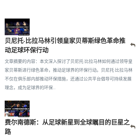
贝尼托·比拉马林引领皇家贝蒂斯绿色革命推
动足球环保行动
文章摘要的内容：本文深入探讨了贝尼托·比拉马林如何通过领导皇
家贝蒂斯进行绿色革命，推动足球界的环保行动。贝尼托·比拉马林
不仅在俱乐部内部推动环保措施，还通过公共平台倡导可持续发展
理念，成为足球界的环保...
费尔南德斯：从足球新星到全球瞩目的巨星之
路