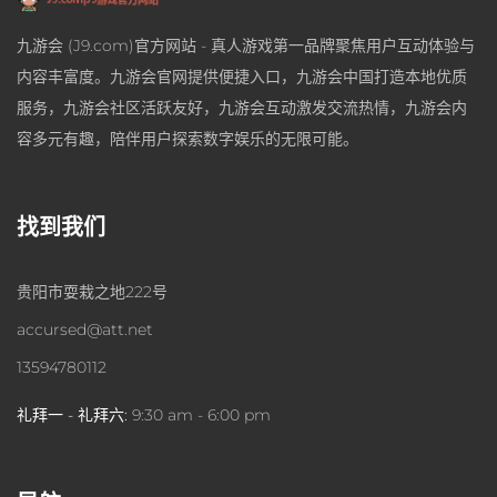
九游会 (J9.com)官方网站 - 真人游戏第一品牌聚焦用户互动体验与
内容丰富度。九游会官网提供便捷入口，九游会中国打造本地优质
服务，九游会社区活跃友好，九游会互动激发交流热情，九游会内
容多元有趣，陪伴用户探索数字娱乐的无限可能。
找到我们
贵阳市耍栽之地222号
accursed@att.net
13594780112
礼拜一 - 礼拜六:
9:30 am - 6:00 pm