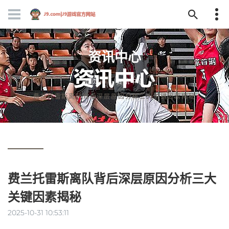
资讯中心
首页
资讯中心
费兰托雷斯离队背后深层原因分析三大关键因素揭秘
费兰托雷斯离队背后深层原因分析三大
关键因素揭秘
2025-10-31 10:53:11