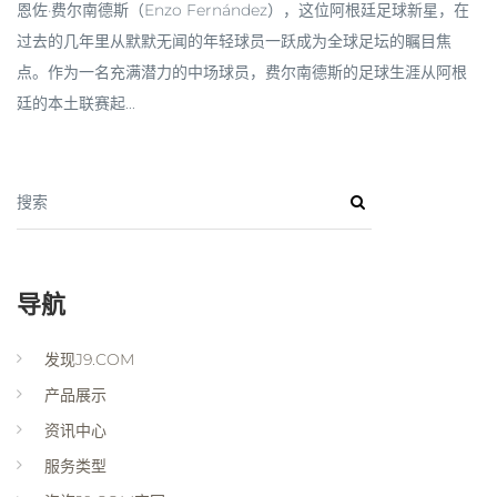
恩佐·费尔南德斯（Enzo Fernández），这位阿根廷足球新星，在
过去的几年里从默默无闻的年轻球员一跃成为全球足坛的瞩目焦
点。作为一名充满潜力的中场球员，费尔南德斯的足球生涯从阿根
廷的本土联赛起...
搜索
导航
发现J9.COM
产品展示
资讯中心
服务类型