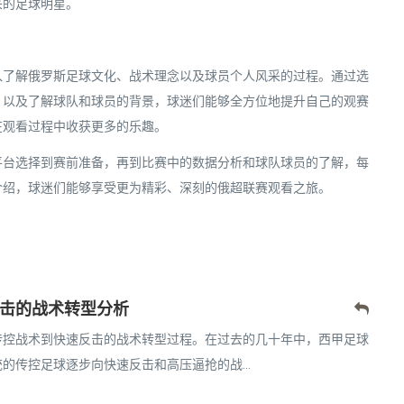
来的足球明星。
入了解俄罗斯足球文化、战术理念以及球员个人风采的过程。通过选
、以及了解球队和球员的背景，球迷们能够全方位地提升自己的观赛
在观看过程中收获更多的乐趣。
平台选择到赛前准备，再到比赛中的数据分析和球队球员的了解，每
介绍，球迷们能够享受更为精彩、深刻的俄超联赛观看之旅。
击的战术转型分析
传控战术到快速反击的战术转型过程。在过去的几十年中，西甲足球
传控足球逐步向快速反击和高压逼抢的战...