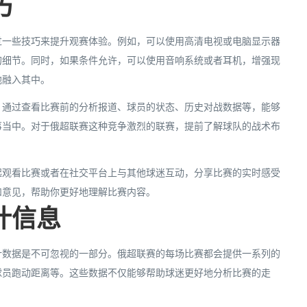
巧
过一些技巧来提升观赛体验。例如，可以使用高清电视或电脑显示器
的细节。同时，如果条件允许，可以使用音响系统或者耳机，增强现
地融入其中。
，通过查看比赛前的分析报道、球员的状态、历史对战数据等，能够
事当中。对于俄超联赛这种竞争激烈的联赛，提前了解球队的战术布
起观看比赛或者在社交平台上与其他球迷互动，分享比赛的实时感受
和意见，帮助你更好地理解比赛内容。
计信息
计数据是不可忽视的一部分。俄超联赛的每场比赛都会提供一系列的
球员跑动距离等。这些数据不仅能够帮助球迷更好地分析比赛的走