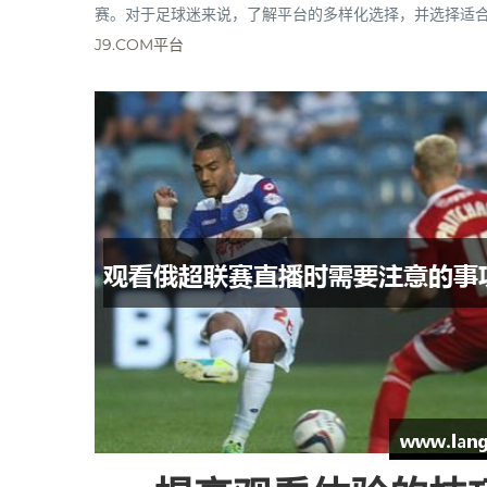
赛。对于足球迷来说，了解平台的多样化选择，并选择适
J9.COM平台