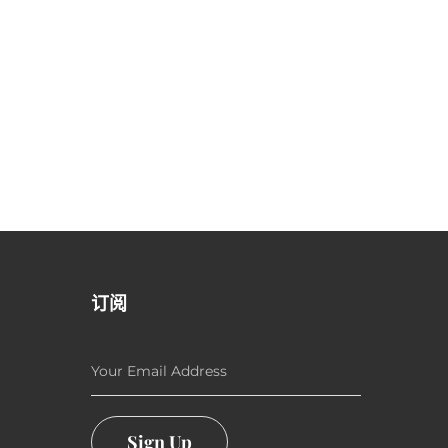
订阅
Your Email Address
Sign Up