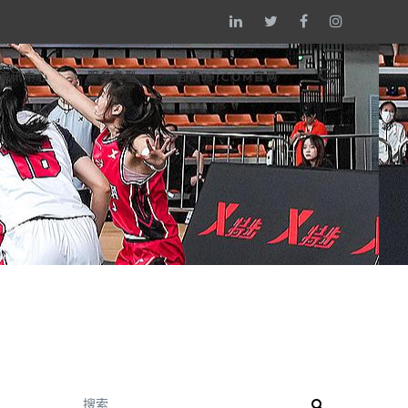
资讯中心
服务类型
咨询J9.COM官网
搜索