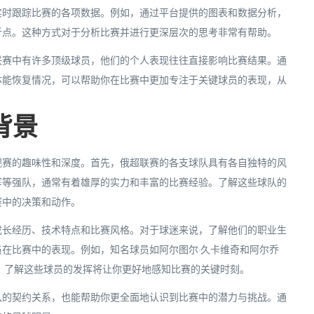
实时跟踪比赛的各项数据。例如，通过平台提供的图表和数据分析，
折点。这种方式对于分析比赛并进行更深层次的思考非常有帮助。
联赛中有许多顶级球员，他们的个人表现往往直接影响比赛结果。通
体能恢复情况，可以帮助你在比赛中更加专注于关键球员的表现，从
背景
观赛的趣味性和深度。首先，俄超联赛的各支球队具有各自独特的风
军等强队，通常有着雄厚的实力和丰富的比赛经验。了解这些球队的
赛中的决策和动作。
成长经历、技术特点和比赛风格。对于球迷来说，了解他们的职业生
在比赛中的表现。例如，知名球员如阿尔图尔·久卡维奇和阿尔乔
，了解这些球员的发挥将让你更好地感知比赛的关键时刻。
队的契约关系，也能帮助你更全面地认识到比赛中的潜力与挑战。通