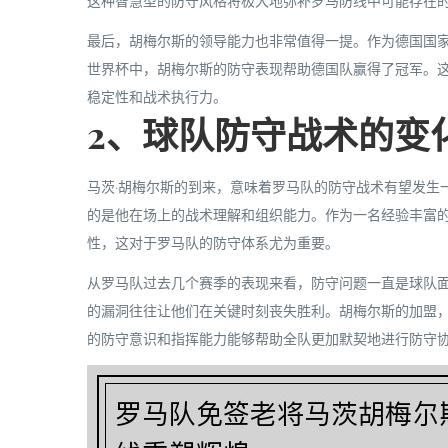
这种智慧型的防守风格将极大地弥补罗马防线中可能存在
最后，胡梅尔斯的领导能力也非常值得一提。作为德国国家
世界杯中，胡梅尔斯的防守表现帮助德国队赢得了冠军。
稳定性和战术执行力。
2、球队防守战术的变
马茨·胡梅尔斯的到来，意味着罗马队的防守战术有望发生
的是他在场上的战术理解和组织能力。作为一名经验丰富
性，这对于罗马队的防守体系尤为重要。
从罗马队过去几个赛季的表现来看，防守问题一直是球队
的漏洞往往让他们在关键时刻丧失胜利。胡梅尔斯的加盟
的防守意识和指挥能力能够帮助全队更加默契地进行防守