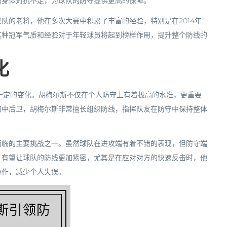
的身体对抗不足，为球队的防守提供更高的保障。
队的老将，他在多次大赛中积累了丰富的经验，特别是在2014年
这种冠军气质和经验对于年轻球员将起到榜样作用，提升整个防线的
化
一定的变化。胡梅尔斯不仅在个人防守上有着极高的水准，更重要
的中后卫，胡梅尔斯非常擅长组织防线，指挥队友在防守中保持整体
面临的主要挑战之一。虽然球队在进攻端有着不错的表现，但防守端
，有望让球队的防线更加紧密，尤其是在应对对方的快速反击时，他
协作，减少个人失误。