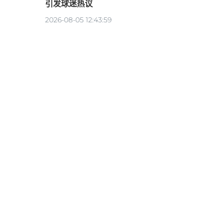
引发球迷热议
2026-08-05 12:43:59