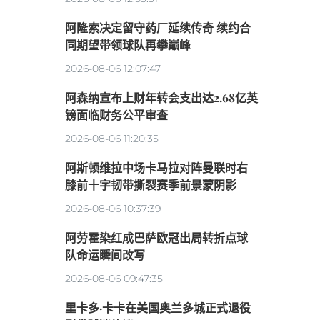
阿隆索决定留守药厂延续传奇 续约合
同期望带领球队再攀巅峰
2026-08-06 12:07:47
阿森纳宣布上财年转会支出达2.68亿英
镑面临财务公平审查
2026-08-06 11:20:35
阿斯顿维拉中场卡马拉对阵曼联时右
膝前十字韧带撕裂赛季前景蒙阴影
2026-08-06 10:37:39
阿劳霍染红成巴萨欧冠出局转折点球
队命运瞬间改写
2026-08-06 09:47:35
里卡多·卡卡在美国奥兰多城正式退役