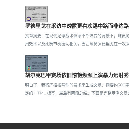
罗德里戈在采访中透露更喜欢踢中路而非边路
文章摘要：在现代足球战术体系不断演变的背景下，球员
用效率以及比赛节奏密切相关。巴西球员罗德里戈在一次采访
胡尔克巴甲赛场依旧惊艳频频上演暴力远射秀
明白了，我将严格按照你的要求来生成文章：摘要约300
定的 HTML 标签，最后有两段总结。下面是完整示例文章： 