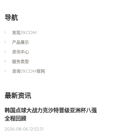
导航
发现J9.COM
产品展示
资讯中心
服务类型
咨询J9.COM官网
最新资讯
韩国点球大战力克沙特晋级亚洲杯八强
全程回顾
2026-08-06 12:53:31