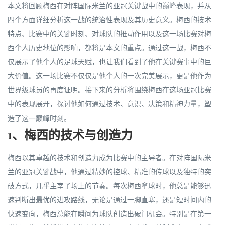
本文将回顾梅西在对阵国际米兰的亚冠关键战中的巅峰表现，并从
四个方面详细分析这一战的统治性表现及其历史意义。梅西的技术
特点、比赛中的关键时刻、对球队的推动作用以及这一场比赛对梅
西个人历史地位的影响，都将是本文的重点。通过这一战，梅西不
仅展示了他个人的足球天赋，也让我们看到了他在关键赛事中的巨
大价值。这一场比赛不仅仅是他个人的一次完美展示，更是他作为
世界级球员的再度证明。接下来的分析将围绕梅西在这场亚冠比赛
中的表现展开，探讨他如何通过技术、意识、决策和精神力量，塑
造了这一巅峰时刻。
1、梅西的技术与创造力
梅西以其卓越的技术和创造力成为比赛中的主导者。在对阵国际米
兰的亚冠关键战中，他通过精妙的控球、精准的传球以及独特的突
破方式，几乎主宰了场上的节奏。每次梅西拿球时，他总是能够迅
速判断出最优的进攻路线，无论是通过一脚直塞，还是短时间内的
快速变向，梅西总能在瞬间为球队创造出破门机会。特别是在第一