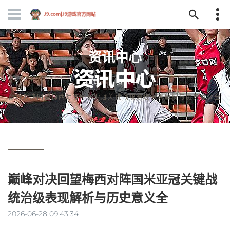
资讯中心
首页
资讯中心
巅峰对决回望梅西对阵国米亚冠关键战统治级表现解析与历史意义全
巅峰对决回望梅西对阵国米亚冠关键战
统治级表现解析与历史意义全
2026-06-28 09:43:34