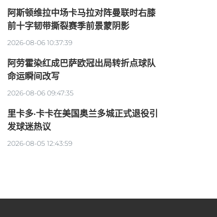
阿斯顿维拉中场卡马拉对阵曼联时右膝
前十字韧带撕裂赛季前景蒙阴影
2026-08-06 10:37:39
阿劳霍染红成巴萨欧冠出局转折点球队
命运瞬间改写
2026-08-06 09:47:35
里卡多·卡卡在美国奥兰多城正式退役引
发球迷热议
2026-08-05 12:43:59