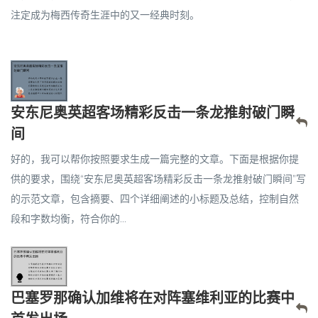
注定成为梅西传奇生涯中的又一经典时刻。
安东尼奥英超客场精彩反击一条龙推射破门瞬
间
好的，我可以帮你按照要求生成一篇完整的文章。下面是根据你提
供的要求，围绕“安东尼奥英超客场精彩反击一条龙推射破门瞬间”写
的示范文章，包含摘要、四个详细阐述的小标题及总结，控制自然
段和字数均衡，符合你的...
巴塞罗那确认加维将在对阵塞维利亚的比赛中