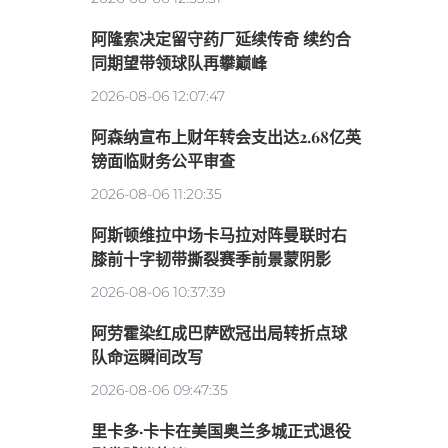
阿隆索决定留守药厂延续传奇 续约合
同期望带领球队再攀巅峰
2026-08-06 12:07:47
阿森纳宣布上财年转会支出达2.68亿英
镑面临财务公平审查
2026-08-06 11:20:35
阿斯顿维拉中场卡马拉对阵曼联时右
膝前十字韧带撕裂赛季前景蒙阴影
2026-08-06 10:37:39
阿劳霍染红成巴萨欧冠出局转折点球
队命运瞬间改写
2026-08-06 09:47:35
里卡多·卡卡在美国奥兰多城正式退役