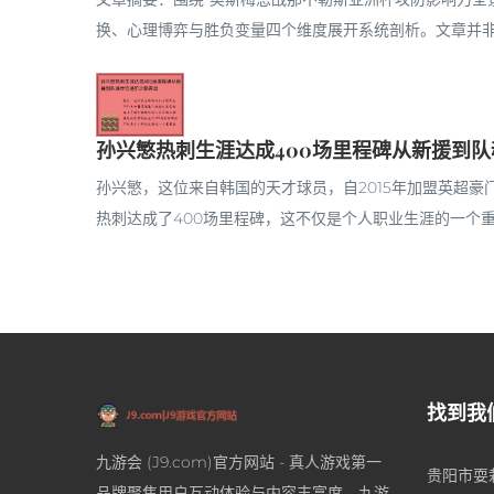
换、心理博弈与胜负变量四个维度展开系统剖析。文章并非拘
孙兴慜热刺生涯达成400场里程碑从新援到
孙兴慜，这位来自韩国的天才球员，自2015年加盟英超
热刺达成了400场里程碑，这不仅是个人职业生涯的一个重
找到我
九游会 (J9.com)官方网站 - 真人游戏第一
贵阳市耍
品牌聚焦用户互动体验与内容丰富度。九游