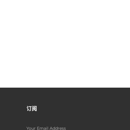
订阅
Your Email Address