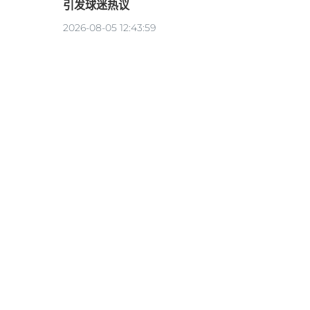
引发球迷热议
2026-08-05 12:43:59