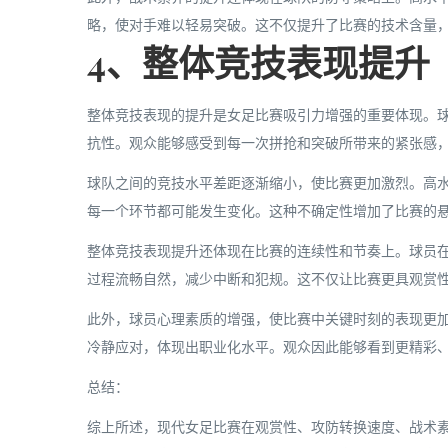
略，使对手难以轻易突破。这不仅提升了比赛的技术含量
4、整体竞技表现提升
整体竞技表现的提升是女足比赛吸引力增强的重要体现。
抗性。观众能够感受到每一次拼抢和突破所带来的紧张感
球队之间的竞技水平差距逐渐缩小，使比赛更加激烈。高
每一个环节都可能发生变化。这种不确定性增加了比赛的
整体竞技表现提升还体现在比赛的连续性和节奏上。球员
过程流畅自然，减少中断和犯规。这不仅让比赛更具观赏
此外，球员心理素质的增强，使比赛中关键时刻的表现更
冷静应对，体现出职业化水平。观众因此能够看到更精彩
总结：
综上所述，现代女足比赛在观赏性、攻防转换速度、战术