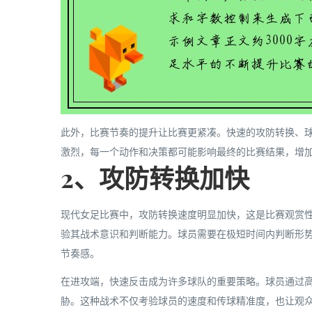
此外，比赛节奏的提升让比赛更紧凑。快速的攻防转换、
激烈，每一个动作和决策都可能影响最终的比赛结果，增
2、攻防转换加快
现代女足比赛中，攻防转换速度明显加快，这是比赛观赏
验其战术意识和判断能力。球员需要在极短时间内判断形
节奏感。
在进攻端，快速反击成为许多球队的重要策略。球员通过
胁。这种战术不仅考验球员的速度和传球精准度，也让观