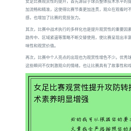
女足比赛观赏性的提升，首先源自于球员整体技术水平的
加流畅和精准，这使得比赛节奏更加连贯，观众在观看时
感，也增加了比赛的竞技张力。
其次，比赛中战术执行的多样化也是提升观赏性的重要因
路传中、区域紧逼等策略不断交替使用，使比赛呈现出丰
味性和观赏价值。
再次，比赛中个人亮点的出现也为观赏性增色不少。优秀
这些瞬间不仅刺激观众的情绪，也让比赛具有了故事性和