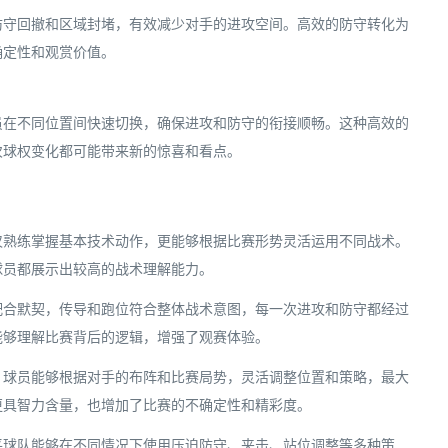
防守回撤和区域封堵，有效减少对手的进攻空间。高效的防守转化为
确定性和观赏价值。
员在不同位置间快速切换，确保进攻和防守的衔接顺畅。这种高效的
次球权变化都可能带来新的惊喜和看点。
仅熟练掌握基本技术动作，更能够根据比赛形势灵活运用不同战术。
球员都展示出较高的战术理解能力。
配合默契，传导和跑位符合整体战术意图，每一次进攻和防守都经过
能够理解比赛背后的逻辑，增强了观赛体验。
，球员能够根据对手的布阵和比赛局势，灵活调整位置和策略，最大
更具智力含量，也增加了比赛的不确定性和精彩度。
平球队能够在不同情况下使用压迫防守、夹击、站位调整等多种策