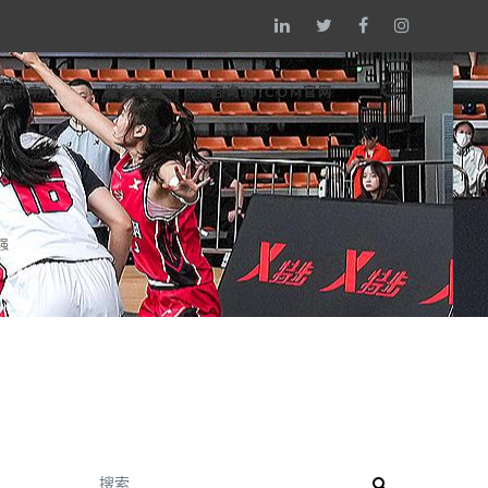
资讯中心
服务类型
咨询J9.COM官网
强
搜索