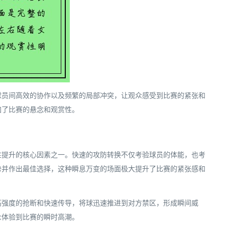
球员间高效的协作以及频繁的局部冲突，让观众感受到比赛的紧张和
加了比赛的悬念和观赏性。
性提升的核心因素之一。快速的攻防转换不仅考验球员的体能，也考
势并作出最佳选择，这种瞬息万变的场面极大提升了比赛的紧张感和
高强度的抢断和快速传导，将球迅速推进到对方禁区，形成瞬间威
众体验到比赛的瞬时高潮。