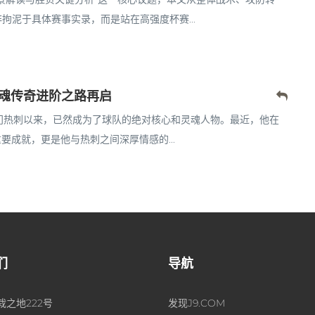
泥于具体赛事实录，而是站在高强度杯赛...
队魂传奇进阶之路再启
豪门热刺以来，已然成为了球队的绝对核心和灵魂人物。最近，他在
要成就，更是他与热刺之间深厚情感的...
们
导航
栽之地222号
发现J9.COM