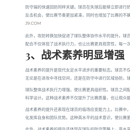
防守端的快速回防同样关键。球员在失球后能够立即进行
反击机会，使比赛节奏更加紧凑，同时也增加了比赛的不
J9.COM
此外，攻防转换加快促进了球队整体协作水平的提升。球
配合不仅体现了战术执行力，也让比赛更具观赏性，每一
3、战术素养明显增强
战术素养的提升是现代女足水平进步的重要标志。球员不
无论是在进攻中寻找空间，还是在防守中进行区域协防，
球队整体战术执行力增强，使比赛更具组织性。球员之间
科学设计。这种战术素养不仅提升了比赛质量，也让观众
战术素养的提升还表现在球员的临场应变能力上。比赛中
化发挥自身和团队优势。这种高水平的战术意识，使比赛
此外，战术素养的提升还体现在球队的防守策略上。高水