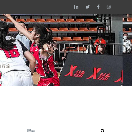
资讯中心
服务类型
咨询J9.COM官网
创辉煌
搜索