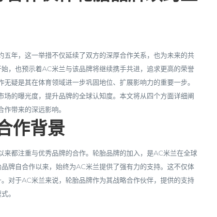
约五年，这一举措不仅延续了双方的深厚合作关系，也为未来的共
始，也预示着AC米兰与该品牌将继续携手共进，追求更高的荣誉
作无疑是其在体育领域进一步巩固地位、扩展影响力的重要一步。
市场的曝光度，提升品牌的全球认知度。本文将从四个方面详细阐
合作带来的深远影响。
牌合作背景
以来都注重与优秀品牌的合作。轮胎品牌的加入，是AC米兰在全球
品牌自合作以来，始终为AC米兰提供了强有力的支持。这不仅体
。对于AC米兰来说，轮胎品牌作为其战略合作伙伴，提供的支持
模式。