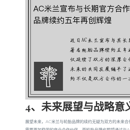
4、未来展望与战略意
展望未来，AC米兰与轮胎品牌的续约无疑为双方的未来合
需要更加稳固的商业合作伙伴，而轮胎品牌也期望通过与A