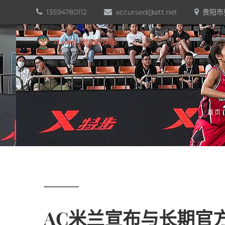
13594780112
accursed@att.net
贵阳市
首页
AC米兰宣布与长期官