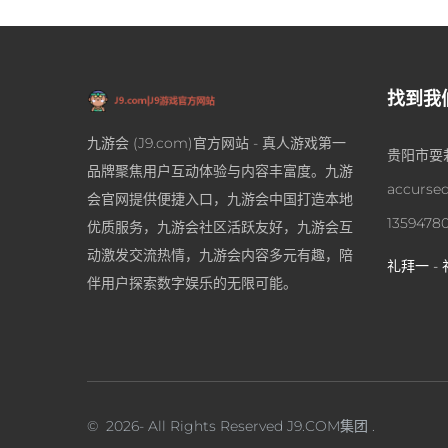
找到我
九游会 (J9.com)官方网站 - 真人游戏第一
贵阳市耍
品牌聚焦用户互动体验与内容丰富度。九游
accurse
会官网提供便捷入口，九游会中国打造本地
13594780
优质服务，九游会社区活跃友好，九游会互
动激发交流热情，九游会内容多元有趣，陪
礼拜一 - 
伴用户探索数字娱乐的无限可能。
©
2026
- All Rights Reserved
J9.COM集团
.