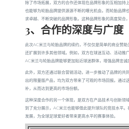
除了市场拓展，双方的合作还体现在品牌形象的互相加持上
也能够为轮胎品牌提供源源不断的曝光机会。而轮胎品牌也
求卓越、不断突破的品牌形象。这种品牌形象的高度契合
3、合作的深度与广度
此次AC米兰与轮胎品牌的续约，不仅仅是简单的商业赞助
还扩展到许多其他领域。例如，双方在球迷互动、活动推
AC米兰与轮胎品牌能够更加贴近球迷群体，增强品牌忠诚
此外，双方还通过联合营销活动，进一步推动了品牌的共同
出的限量版产品，均为双方带来了可观的市场回报。通过这
补，从而达到更高的市场份额。
这种深度合作的另一个体现，是双方在产品技术与创新领
到了充分展示，AC米兰也能够借此提升球队的竞技水平。
发展，为全球足球爱好者带来更高水平的赛事体验。