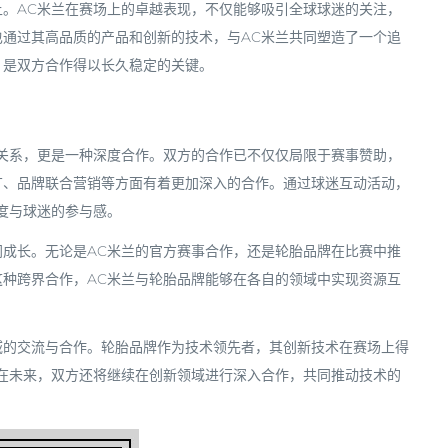
。AC米兰在赛场上的卓越表现，不仅能够吸引全球球迷的关注，
通过其高品质的产品和创新的技术，与AC米兰共同塑造了一个追
，是双方合作得以长久稳定的关键。
关系，更是一种深度合作。双方的合作已不仅仅局限于赛事赞助，
广、品牌联合营销等方面有着更加深入的合作。通过球迷互动活动，
度与球迷的参与感。
成长。无论是AC米兰的官方赛事合作，还是轮胎品牌在比赛中推
种跨界合作，AC米兰与轮胎品牌能够在各自的领域中实现资源互
域的交流与合作。轮胎品牌作为技术领先者，其创新技术在赛场上得
在未来，双方还将继续在创新领域进行深入合作，共同推动技术的