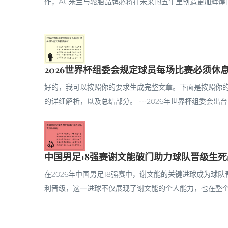
作，AC米兰与轮胎品牌必将在未来的五年里创造更加辉煌
2026世界杯组委会规定球员每场比赛必须休
好的，我可以按照你的要求生成完整文章。下面是按照你的
的详细解析，以及总结部分。 ---2026年世界杯组委会出台
中国男足18强赛谢文能破门助力球队晋级生死
在2026年中国男足18强赛中，谢文能的关键进球成为球
利晋级，这一进球不仅展现了谢文能的个人能力，也在整个比