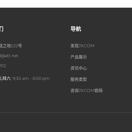
们
导航
栽之地222号
发现J9.COM
d@att.net
产品展示
112
资讯中心
礼拜六:
9:30 am - 6:00 pm
服务类型
咨询J9.COM官网