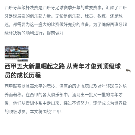
西班牙超级杯决赛是西班牙足球赛季开幕的重要赛事，汇聚了西班
牙足球最强的俱乐部力量。无论是俱乐部、球员、教练，还是球
迷，都需要为这一盛大的比赛做好充分的准备。为了确保西班牙超
级杯决赛的顺利进行，提前做好...
西甲五大新星崛起之路 从青年才俊到顶级球
员的成长历程
西甲联赛以其高水平的竞技、深厚的历史底蕴以及对年轻球员的培
养而著称。在西甲的各大俱乐部中，涌现出一批又一批的青年才
俊，他们从青训体系中走出来，经过不懈努力，逐渐成长为世界级
的顶级球员。本文将围绕“西甲...