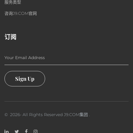
服务类型
咨询J9.COM官网
订阅
Your Email Address
Sign Up
©
2026
- All Rights Reserved
J9.COM集团
.