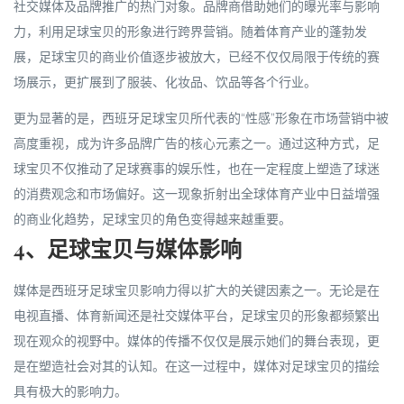
社交媒体及品牌推广的热门对象。品牌商借助她们的曝光率与影响
力，利用足球宝贝的形象进行跨界营销。随着体育产业的蓬勃发
展，足球宝贝的商业价值逐步被放大，已经不仅仅局限于传统的赛
场展示，更扩展到了服装、化妆品、饮品等各个行业。
更为显著的是，西班牙足球宝贝所代表的“性感”形象在市场营销中被
高度重视，成为许多品牌广告的核心元素之一。通过这种方式，足
球宝贝不仅推动了足球赛事的娱乐性，也在一定程度上塑造了球迷
的消费观念和市场偏好。这一现象折射出全球体育产业中日益增强
的商业化趋势，足球宝贝的角色变得越来越重要。
4、足球宝贝与媒体影响
媒体是西班牙足球宝贝影响力得以扩大的关键因素之一。无论是在
电视直播、体育新闻还是社交媒体平台，足球宝贝的形象都频繁出
现在观众的视野中。媒体的传播不仅仅是展示她们的舞台表现，更
是在塑造社会对其的认知。在这一过程中，媒体对足球宝贝的描绘
具有极大的影响力。