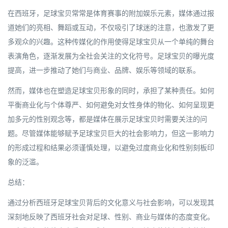
在西班牙，足球宝贝常常是体育赛事的附加娱乐元素，媒体通过报
道她们的亮相、舞蹈或互动，不仅吸引了球迷的注意，也激发了更
多观众的兴趣。这种传媒化的作用使得足球宝贝从一个单纯的舞台
表演角色，逐渐发展为全社会关注的文化符号。足球宝贝的曝光度
提高，进一步推动了她们与商业、品牌、娱乐等领域的联系。
然而，媒体也在塑造足球宝贝形象的同时，承担了某种责任。如何
平衡商业化与个体尊严、如何避免对女性身体的物化、如何呈现更
加多元的性别观念等，都是媒体在展示足球宝贝时需要关注的问
题。尽管媒体能够赋予足球宝贝巨大的社会影响力，但这一影响力
的形成过程和结果必须谨慎处理，以避免过度商业化和性别刻板印
象的泛滥。
总结：
通过分析西班牙足球宝贝背后的文化意义与社会影响，可以发现其
深刻地反映了西班牙社会对足球、性别、商业与媒体的态度变化。