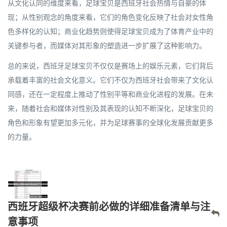
从文化认同的维度来看，足球宝贝是西班牙社会热情与自豪的体
现；从性别观念的角度来看，它们的角色变化反映了社会对女性角
色多样化的认知；商业化趋势则使得足球宝贝成为了体育产业中的
关键参与者，而媒体对其形象的塑造进一步扩展了这种影响力。
总的来说，西班牙足球宝贝不仅仅是赛场上的娱乐元素，它们背后
承载着丰富的社会文化意义。它们不仅为西班牙社会带来了文化认
同感，还在一定程度上推动了性别平等和商业化进程的发展。在未
来，随着社会和媒体对性别及其表现的认知不断深化，足球宝贝的
角色和形象有望更加多元化，并为足球赛事的全球化发展贡献更多
的力量。
西班牙超级杯决赛前必做的详细准备清单与注
意事项