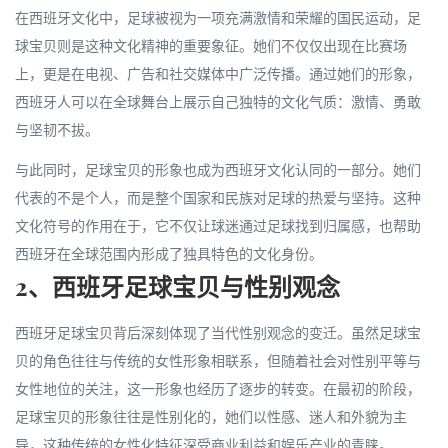
在西班牙文化中，足球被视为一项充满激情和荣耀的国民运动，足
球宝贝则是这种文化精神的重要象征。她们不仅仅出现在比赛场
上，更是在电视、广告和社交媒体中广泛传播。通过她们的形象，
西班牙人可以在全球舞台上展示自己独特的文化气质：激情、勇敢
与坚韧不拔。
与此同时，足球宝贝的形象也成为西班牙文化认同的一部分。她们
代表的不是个人，而是整个国家和民族对足球的热爱与坚持。这种
文化符号的作用在于，它不仅让球迷通过足球找到归属感，也帮助
西班牙在全球范围内形成了独具特色的文化身份。
2、西班牙足球宝贝与性别观念
西班牙足球宝贝背后深刻体现了当代性别观念的变迁。虽然足球宝
贝的角色往往与传统的女性形象相联系，但随着社会对性别平等与
女性地位的关注，这一形象也经历了逐步的转变。在最初的阶段，
足球宝贝的形象往往是性别化的，她们以性感、迷人和外貌为主
导，这种传统的女性化特征深受商业利益和娱乐产业的青睐。