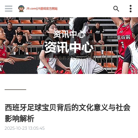
资讯中心
首页
资讯中心
西班牙足球宝贝背后的文化意义与社会影响解析
西班牙足球宝贝背后的文化意义与社会
影响解析
2025-10-23 13:05:45