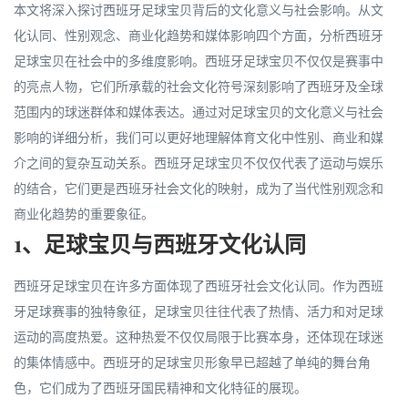
本文将深入探讨西班牙足球宝贝背后的文化意义与社会影响。从文
化认同、性别观念、商业化趋势和媒体影响四个方面，分析西班牙
足球宝贝在社会中的多维度影响。西班牙足球宝贝不仅仅是赛事中
的亮点人物，它们所承载的社会文化符号深刻影响了西班牙及全球
范围内的球迷群体和媒体表达。通过对足球宝贝的文化意义与社会
影响的详细分析，我们可以更好地理解体育文化中性别、商业和媒
介之间的复杂互动关系。西班牙足球宝贝不仅仅代表了运动与娱乐
的结合，它们更是西班牙社会文化的映射，成为了当代性别观念和
商业化趋势的重要象征。
1、足球宝贝与西班牙文化认同
西班牙足球宝贝在许多方面体现了西班牙社会文化认同。作为西班
牙足球赛事的独特象征，足球宝贝往往代表了热情、活力和对足球
运动的高度热爱。这种热爱不仅仅局限于比赛本身，还体现在球迷
的集体情感中。西班牙的足球宝贝形象早已超越了单纯的舞台角
色，它们成为了西班牙国民精神和文化特征的展现。